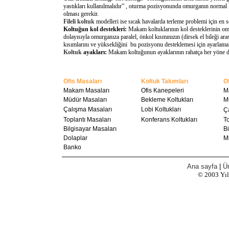
yastıkları kullanılmalıdır” , oturma pozisyonunda omurganın normal 
olması gerekir.
Fileli koltuk
modelleri ise sıcak havalarda terleme problemi için en 
Koltuğun kol destekleri:
Makam koltuklarının kol desteklerinin omu
dolayısıyla omurganıza paralel, önkol kısmınızın (dirsek el bileği a
kısımlarını ve yüksekliğini bu pozisyonu desteklemesi için ayarlamal
Koltuk
ayakları:
Makam koltuğunun ayaklarının rahatça her yöne döne
Ofis Masaları
Koltuk Takımları
Of
Makam Masaları
Ofis Kanepeleri
M
Müdür Masaları
Bekleme Koltukları
M
Çalışma Masaları
Lobi Koltukları
Ç
Toplantı Masaları
Konferans Koltukları
To
Bilgisayar Masaları
Bi
Dolaplar
Mi
Banko
Ana sayfa
|
Ür
© 2003
Yı