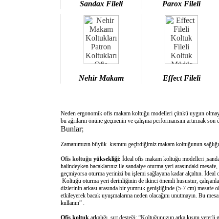
Sandax Fileli
Parox Fileli
Nehir Makam
Effect Fileli
Neden ergonomik ofis makam koltuğu modelleri çünkü uygun olm
bu ağrıların önüne geçmenin ve çalışma performansını artırmak son d
Bunlar;
Zamanımızın büyük kısmını geçirdiğimiz makam koltuğunun sağlığımı
Ofis koltuğu
yüksekliği:
İdeal ofis makam koltuğu modelleri ;sanda
halindeyken bacaklarınız ile sandalye oturma yeri arasındaki mesafe,
geçmiyorsa oturma yerinizi bu işlemi sağlayana kadar alçaltın. İdeal
Koltuğu oturma yeri derinliğinin de ikinci önemli husustur, çalışanla
dizlerinin arkası arasında bir yumruk genişliğinde (5-7 cm) mesafe o
etkileyerek bacak uyuşmalarına neden olacağını unutmayın. Bu mesafe 
kullanın” .
Ofis koltuk
arkalığı sırt desteği: “Koltuğunuzun arka kısmı yeterli 