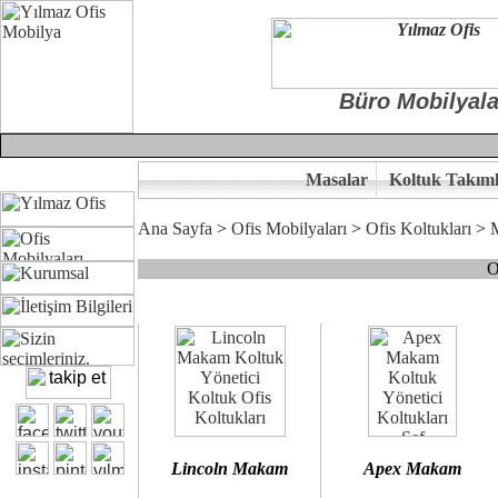
Büro Mobilyala
Masalar
Koltuk Takıml
Ana Sayfa
>
Ofis Mobilyaları
>
Ofis Koltukları
>
O
Çünkü sitemizde bulunan seçkin bürosit, goldsit ve modern makam kol
Ofisinizin dekorasyonunda ergonomi ve kaliteye önem veriyorsanız,
Size yakışan ofis koltuk tasarımına gelin birlikte karar verelim.
Kalite ve ergonomiyi arıyanların tercihi...Yılmaz Büro Mobilya
Lincoln Makam
Apex Makam