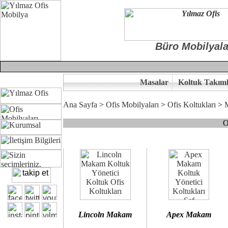
Büro Mobilyala
Masalar
Koltuk Takıml
Ana Sayfa
>
Ofis Mobilyaları
>
Ofis Koltukları
>
O
Çünkü sitemizde bulunan seçkin bürosit, goldsit ve modern makam kol
Ofisinizin dekorasyonunda ergonomi ve kaliteye önem veriyorsanız,
Size yakışan ofis koltuk tasarımına gelin birlikte karar verelim.
Kalite ve ergonomiyi arıyanların tercihi...Yılmaz Büro Mobilya
Lincoln Makam
Apex Makam