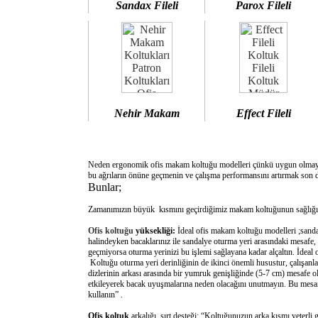
Sandax Fileli
Parox Fileli
Nehir Makam
Effect Fileli
Neden ergonomik ofis makam koltuğu modelleri çünkü uygun olm
bu ağrıların önüne geçmenin ve çalışma performansını artırmak son d
Bunlar;
Zamanımızın büyük kısmını geçirdiğimiz makam koltuğunun sağlığımı
Ofis koltuğu
yüksekliği:
İdeal ofis makam koltuğu modelleri ;sanda
halindeyken bacaklarınız ile sandalye oturma yeri arasındaki mesafe,
geçmiyorsa oturma yerinizi bu işlemi sağlayana kadar alçaltın. İdeal
Koltuğu oturma yeri derinliğinin de ikinci önemli husustur, çalışanla
dizlerinin arkası arasında bir yumruk genişliğinde (5-7 cm) mesafe o
etkileyerek bacak uyuşmalarına neden olacağını unutmayın. Bu mesafe 
kullanın” .
Ofis koltuk
arkalığı sırt desteği: “Koltuğunuzun arka kısmı yeterli 