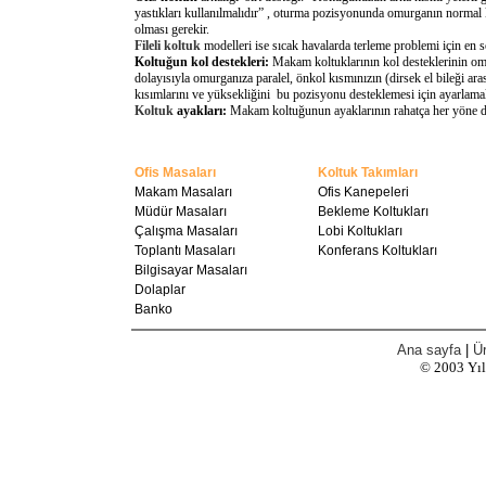
yastıkları kullanılmalıdır” , oturma pozisyonunda omurganın normal 
olması gerekir.
Fileli koltuk
modelleri ise sıcak havalarda terleme problemi için en 
Koltuğun kol destekleri:
Makam koltuklarının kol desteklerinin omu
dolayısıyla omurganıza paralel, önkol kısmınızın (dirsek el bileği a
kısımlarını ve yüksekliğini bu pozisyonu desteklemesi için ayarlamal
Koltuk
ayakları:
Makam koltuğunun ayaklarının rahatça her yöne döne
Ofis Masaları
Koltuk Takımları
Makam Masaları
Ofis Kanepeleri
Müdür Masaları
Bekleme Koltukları
Çalışma Masaları
Lobi Koltukları
Toplantı Masaları
Konferans Koltukları
Bilgisayar Masaları
Dolaplar
Banko
Ana sayfa
|
Ür
© 2003
Yı