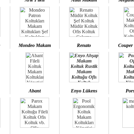
e
Mondeo Makam
Renato
Couper
Abant
Enyo Lükens
Por