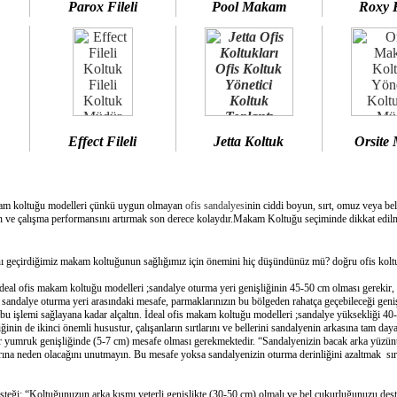
Parox Fileli
Pool Makam
Roxy 
Effect Fileli
Jetta Koltuk
Orsite
am koltuğu modelleri çünkü uygun olmayan
ofis sandalyesi
nin ciddi boyun, sırt, omuz veya bel
 ve çalışma performansını artırmak son derece kolaydır.Makam Koltuğu seçiminde dikkat edilme
geçirdiğimiz makam koltuğunun sağlığımız için önemini hiç düşündünüz mü? doğru ofis koltuğ
deal ofis makam koltuğu modelleri ;sandalye oturma yeri genişliğinin 45-50 cm olması gerekir,
e sandalye oturma yeri arasındaki mesafe, parmaklarınızın bu bölgeden rahatça geçebileceği geni
bu işlemi sağlayana kadar alçaltın. İdeal ofis makam koltuğu modelleri ;sandalye yüksekliği 40-
inin de ikinci önemli husustur, çalışanların sırtlarını ve bellerini sandalyenin arkasına tam day
bir yumruk genişliğinde (5-7 cm) mesafe olması gerekmektedir. “Sandalyenizin bacak arka yüzünü
ına neden olacağını unutmayın. Bu mesafe yoksa sandalyenizin oturma derinliğini azaltmak sırtın
esteği: “Koltuğunuzun arka kısmı yeterli genişlikte (30-50 cm) olmalı ve bel çukurluğunuzu dest