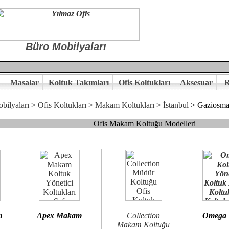
Büro Mobilyaları
Masalar
Koltuk Takımları
Ofis Koltukları
Aksesuar
R
bilyaları
>
Ofis Koltukları
>
Makam Koltukları
>
İstanbul
> Gaziosma
Ofis Makam Koltuğu Modelleri
, goldsit ve modern makam koltukları hayal ettiğiniz özgün ofis orta
 kaliteye önem veriyorsanız,makam koltuk modellerimizi incelemenizi
n birlikte karar verelim.
hi...Yılmaz Büro Mobilya
m
Apex Makam
Collection
Omega
Makam Koltuğu