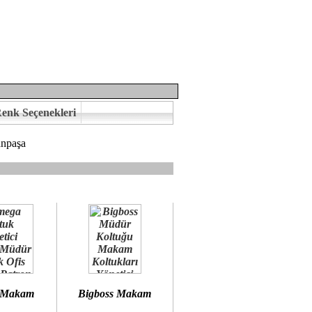
enk Seçenekleri
npaşa
mına kavuşabilirsiniz.
 öneririz.
 Makam
Bigboss Makam