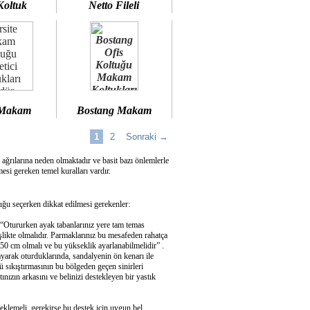
Koltuk
Netto Fileli
 Makam
Bostang Makam
1
2
Sonraki →
 ağrılarına neden olmaktadır ve basit bazı önlemlerle
si gereken temel kuralları vardır.
u seçerken dikkat edilmesi gerekenler:
 “Otururken ayak tabanlarınız yere tam temas
şlikte olmalıdır. Parmaklarınız bu mesafeden rahatça
50 cm olmalı ve bu yükseklik ayarlanabilmelidir” .
ayarak oturduklarında, sandalyenin ön kenarı ile
 sıkıştırmasının bu bölgeden geçen sinirleri
ızın arkasını ve belinizi destekleyen bir yastık
eklemeli, gerekirse bu destek için uygun bel