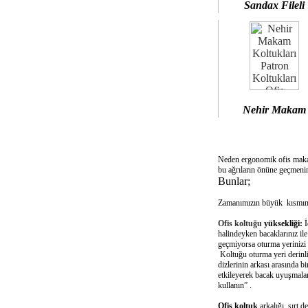
Sandax Fileli
Nehir Makam
Neden ergonomik ofis mak
bu ağrıların önüne geçmenin
Bunlar;
Zamanımızın büyük kısmını 
Ofis koltuğu
yüksekliği:
İ
halindeyken bacaklarınız il
geçmiyorsa oturma yerinizi 
Koltuğu oturma yeri derinliğ
dizlerinin arkası arasında 
etkileyerek bacak uyuşmalar
kullanın” .
Ofis koltuk
arkalığı sırt d