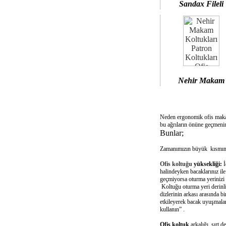
Sandax Fileli
Nehir Makam
Neden ergonomik ofis mak
bu ağrıların önüne geçmenin
Bunlar;
Zamanımızın büyük kısmını 
Ofis koltuğu
yüksekliği:
İ
halindeyken bacaklarınız il
geçmiyorsa oturma yerinizi 
Koltuğu oturma yeri derinliğ
dizlerinin arkası arasında 
etkileyerek bacak uyuşmalar
kullanın” .
Ofis koltuk
arkalığı sırt d