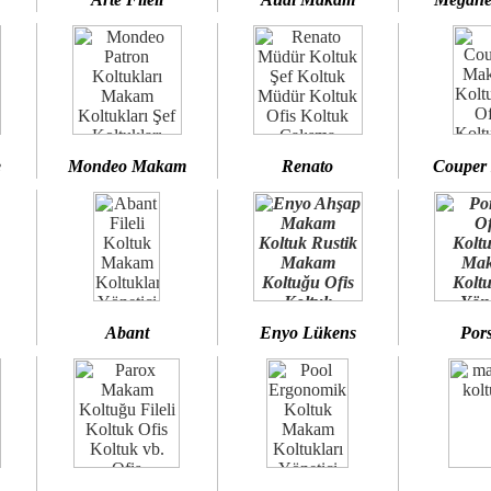
e
Mondeo Makam
Renato
Couper
Abant
Enyo Lükens
Por