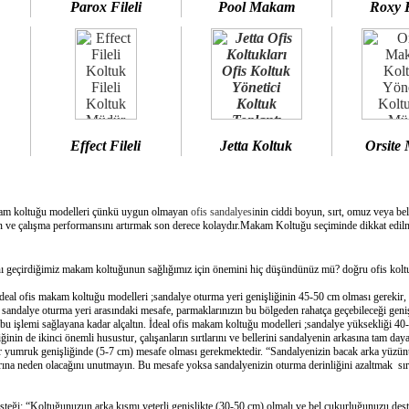
Parox Fileli
Pool Makam
Roxy 
Effect Fileli
Jetta Koltuk
Orsite
am koltuğu modelleri çünkü uygun olmayan
ofis sandalyesi
nin ciddi boyun, sırt, omuz veya bel
 ve çalışma performansını artırmak son derece kolaydır.Makam Koltuğu seçiminde dikkat edilme
geçirdiğimiz makam koltuğunun sağlığımız için önemini hiç düşündünüz mü? doğru ofis koltuğ
deal ofis makam koltuğu modelleri ;sandalye oturma yeri genişliğinin 45-50 cm olması gerekir,
e sandalye oturma yeri arasındaki mesafe, parmaklarınızın bu bölgeden rahatça geçebileceği geni
bu işlemi sağlayana kadar alçaltın. İdeal ofis makam koltuğu modelleri ;sandalye yüksekliği 40-
inin de ikinci önemli husustur, çalışanların sırtlarını ve bellerini sandalyenin arkasına tam day
bir yumruk genişliğinde (5-7 cm) mesafe olması gerekmektedir. “Sandalyenizin bacak arka yüzünü
ına neden olacağını unutmayın. Bu mesafe yoksa sandalyenizin oturma derinliğini azaltmak sırtın
esteği: “Koltuğunuzun arka kısmı yeterli genişlikte (30-50 cm) olmalı ve bel çukurluğunuzu dest