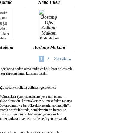
Koltuk
Netto Fileli
 Makam
Bostang Makam
1
2
Sonraki →
 ağrılarına neden olmaktadır ve basit bazı önlemlerle
si gereken temel kuralları vardır.
u seçerken dikkat edilmesi gerekenler:
 “Otururken ayak tabanlarınız yere tam temas
şlikte olmalıdır. Parmaklarınız bu mesafeden rahatça
50 cm olmalı ve bu yükseklik ayarlanabilmelidir” .
ayarak oturduklarında, sandalyenin ön kenarı ile
 sıkıştırmasının bu bölgeden geçen sinirleri
ızın arkasını ve belinizi destekleyen bir yastık
eklemeli, gerekirse bu destek için uygun bel