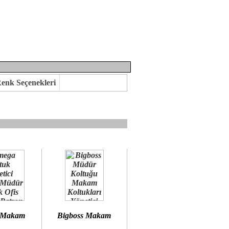
enk Seçenekleri
mına kavuşabilirsiniz.
 öneririz.
 Makam
Bigboss Makam