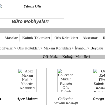
Büro Mobilyaları
Masalar
Koltuk Takımları
Ofis Koltukları
Aksesuar
R
bilyaları
>
Ofis Koltukları
>
Makam Koltukları
>
İstanbul
> Beyoğlu
Ofis Makam Koltuğu Modelleri
, goldsit ve modern makam koltukları hayal ettiğiniz özgün ofis orta
 kaliteye önem veriyorsanız,makam koltuk modellerimizi incelemenizi
n birlikte karar verelim.
hi...Yılmaz Büro Mobilya
m
Apex Makam
Collection
Omega
Makam Koltuğu