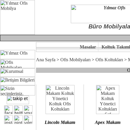
Büro Mobilyala
Masalar
Koltuk Takıml
Ana Sayfa
>
Ofis Mobilyaları
>
Ofis Koltukları
>
O
Çünkü sitemizde bulunan seçkin bürosit, goldsit ve modern makam kol
Ofisinizin dekorasyonunda ergonomi ve kaliteye önem veriyorsanız,
Size yakışan ofis koltuk tasarımına gelin birlikte karar verelim.
Kalite ve ergonomiyi arıyanların tercihi...Yılmaz Büro Mobilya
Lincoln Makam
Apex Makam