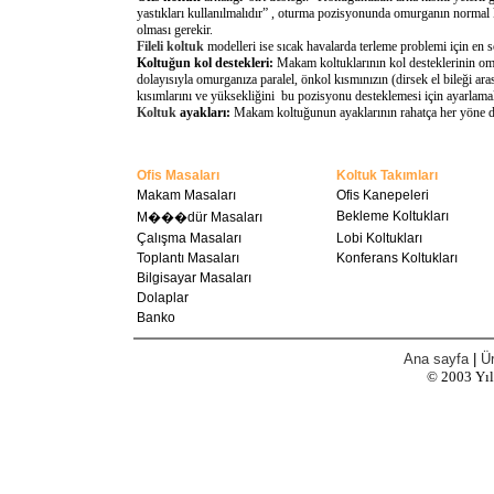
yastıkları kullanılmalıdır” , oturma pozisyonunda omurganın normal 
olması gerekir.
Fileli koltuk
modelleri ise sıcak havalarda terleme problemi için en 
Koltuğun kol destekleri:
Makam koltuklarının kol desteklerinin omu
dolayısıyla omurganıza paralel, önkol kısmınızın (dirsek el bileği a
kısımlarını ve yüksekliğini bu pozisyonu desteklemesi için ayarlamal
Koltuk
ayakları:
Makam koltuğunun ayaklarının rahatça her yöne döne
Ofis Masaları
Koltuk Takımları
Makam Masaları
Ofis Kanepeleri
Bekleme Koltukları
M���dür Masaları
Çalışma Masaları
Lobi Koltukları
Toplantı Masaları
Konferans Koltukları
Bilgisayar Masaları
Dolaplar
Banko
Ana sayfa
|
Ür
© 2003
Yı