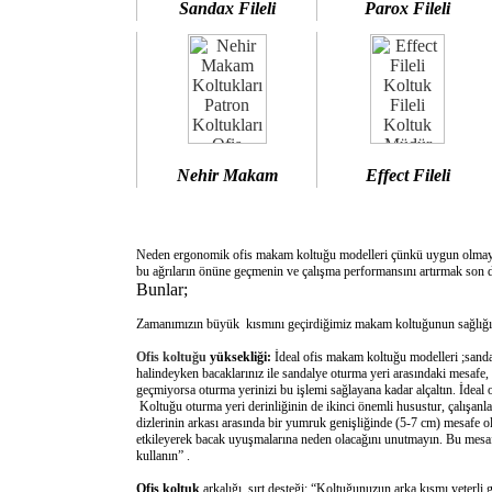
Sandax Fileli
Parox Fileli
Nehir Makam
Effect Fileli
Neden ergonomik ofis makam koltuğu modelleri çünkü uygun olm
bu ağrıların önüne geçmenin ve çalışma performansını artırmak son d
Bunlar;
Zamanımızın büyük kısmını geçirdiğimiz makam koltuğunun sağlığımı
Ofis koltuğu
yüksekliği:
İdeal ofis makam koltuğu modelleri ;sanda
halindeyken bacaklarınız ile sandalye oturma yeri arasındaki mesafe,
geçmiyorsa oturma yerinizi bu işlemi sağlayana kadar alçaltın. İdeal
Koltuğu oturma yeri derinliğinin de ikinci önemli husustur, çalışanla
dizlerinin arkası arasında bir yumruk genişliğinde (5-7 cm) mesafe o
etkileyerek bacak uyuşmalarına neden olacağını unutmayın. Bu mesafe 
kullanın” .
Ofis koltuk
arkalığı sırt desteği: “Koltuğunuzun arka kısmı yeterli 