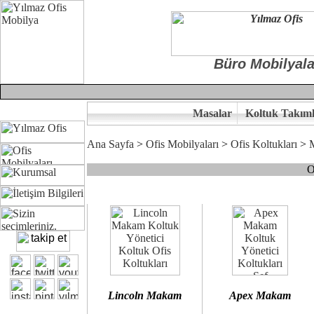
Büro Mobilyala
Masalar
Koltuk Takıml
Ana Sayfa
>
Ofis Mobilyaları
>
Ofis Koltukları
>
O
Çünkü sitemizde bulunan seçkin bürosit, goldsit ve modern makam kol
Ofisinizin dekorasyonunda ergonomi ve kaliteye önem veriyorsanız,
Size yakışan ofis koltuk tasarımına gelin birlikte karar verelim.
Kalite ve ergonomiyi arıyanların tercihi...Yılmaz Büro Mobilya
Lincoln Makam
Apex Makam