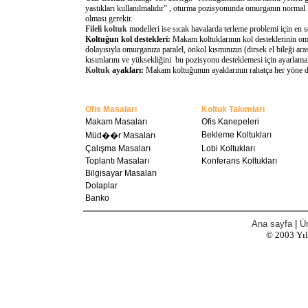
yastıkları kullanılmalıdır” , oturma pozisyonunda omurganın normal 
olması gerekir.
Fileli koltuk
modelleri ise sıcak havalarda terleme problemi için en 
Koltuğun kol destekleri:
Makam koltuklarının kol desteklerinin omu
dolayısıyla omurganıza paralel, önkol kısmınızın (dirsek el bileği a
kısımlarını ve yüksekliğini bu pozisyonu desteklemesi için ayarlamal
Koltuk
ayakları:
Makam koltuğunun ayaklarının rahatça her yöne döne
Ofis Masaları
Koltuk Takımları
Makam Masaları
Ofis Kanepeleri
Bekleme Koltukları
Müd��r Masaları
Çalışma Masaları
Lobi Koltukları
Toplantı Masaları
Konferans Koltukları
Bilgisayar Masaları
Dolaplar
Banko
Ana sayfa
|
Ür
© 2003
Yı