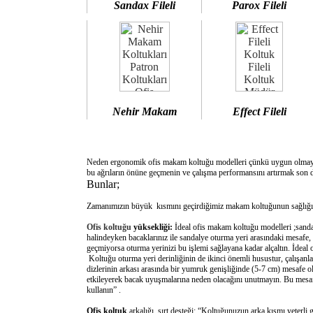
Sandax Fileli
Parox Fileli
Nehir Makam
Effect Fileli
Neden ergonomik ofis makam koltuğu modelleri çünkü uygun olm
bu ağrıların önüne geçmenin ve çalışma performansını artırmak son d
Bunlar;
Zamanımızın büyük kısmını geçirdiğimiz makam koltuğunun sağlığımı
Ofis koltuğu
yüksekliği:
İdeal ofis makam koltuğu modelleri ;sanda
halindeyken bacaklarınız ile sandalye oturma yeri arasındaki mesafe,
geçmiyorsa oturma yerinizi bu işlemi sağlayana kadar alçaltın. İdeal
Koltuğu oturma yeri derinliğinin de ikinci önemli husustur, çalışanla
dizlerinin arkası arasında bir yumruk genişliğinde (5-7 cm) mesafe o
etkileyerek bacak uyuşmalarına neden olacağını unutmayın. Bu mesafe 
kullanın” .
Ofis koltuk
arkalığı sırt desteği: “Koltuğunuzun arka kısmı yeterli 