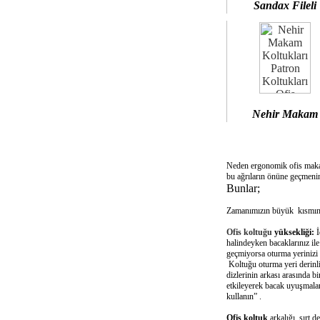
Sandax Fileli
Nehir Makam
Neden ergonomik ofis mak
bu ağrıların önüne geçmenin
Bunlar;
Zamanımızın büyük kısmını 
Ofis koltuğu
yüksekliği:
İ
halindeyken bacaklarınız il
geçmiyorsa oturma yerinizi 
Koltuğu oturma yeri derinliğ
dizlerinin arkası arasında 
etkileyerek bacak uyuşmalar
kullanın” .
Ofis koltuk
arkalığı sırt d