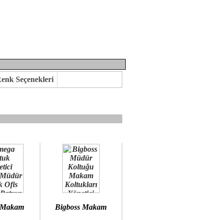
enk Seçenekleri
mına kavuşabilirsiniz.
 öneririz.
 Makam
Bigboss Makam