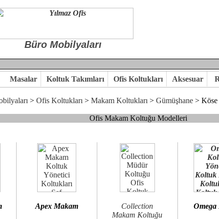
Büro Mobilyaları
Masalar
Koltuk Takımları
Ofis Koltukları
Aksesuar
R
bilyaları
>
Ofis Koltukları
>
Makam Koltukları
>
Gümüşhane
> Köse
Ofis Makam Koltuğu Modelleri
, goldsit ve modern makam koltukları hayal ettiğiniz özgün ofis orta
 kaliteye önem veriyorsanız,makam koltuk modellerimizi incelemenizi
n birlikte karar verelim.
hi...Yılmaz Büro Mobilya
m
Apex Makam
Collection
Omega
Makam Koltuğu