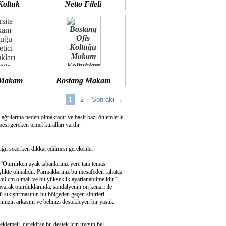
Koltuk
Netto Fileli
 Makam
Bostang Makam
1
2
Sonraki →
 ağrılarına neden olmaktadır ve basit bazı önlemlerle
si gereken temel kuralları vardır.
u seçerken dikkat edilmesi gerekenler:
 “Otururken ayak tabanlarınız yere tam temas
şlikte olmalıdır. Parmaklarınız bu mesafeden rahatça
50 cm olmalı ve bu yükseklik ayarlanabilmelidir” .
ayarak oturduklarında, sandalyenin ön kenarı ile
 sıkıştırmasının bu bölgeden geçen sinirleri
ızın arkasını ve belinizi destekleyen bir yastık
eklemeli, gerekirse bu destek için uygun bel