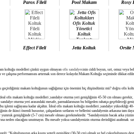
Parox Fileli
Pool Makam
Roxy 
Effect Fileli
Jetta Koltuk
Orsite
am koltuğu modelleri çünkü uygun olmayan
ofis sandalyesi
nin ciddi boyun, sırt, omuz veya bel
 ve çalışma performansını artırmak son derece kolaydır.Makam Koltuğu seçiminde dikkat edilme
geçirdiğimiz makam koltuğunun sağlığımız için önemini hiç düşündünüz mü? doğru ofis koltuğ
deal ofis makam koltuğu modelleri ;sandalye oturma yeri genişliğinin 45-50 cm olması gerekir,
e sandalye oturma yeri arasındaki mesafe, parmaklarınızın bu bölgeden rahatça geçebileceği geni
bu işlemi sağlayana kadar alçaltın. İdeal ofis makam koltuğu modelleri ;sandalye yüksekliği 40-
inin de ikinci önemli husustur, çalışanların sırtlarını ve bellerini sandalyenin arkasına tam day
bir yumruk genişliğinde (5-7 cm) mesafe olması gerekmektedir. “Sandalyenizin bacak arka yüzünü
ına neden olacağını unutmayın. Bu mesafe yoksa sandalyenizin oturma derinliğini azaltmak sırtın
esteği: “Koltuğunuzun arka kısmı yeterli genişlikte (30-50 cm) olmalı ve bel çukurluğunuzu dest