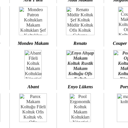
e
Mondeo Makam
Renato
Couper
Abant
Enyo Lükens
Por