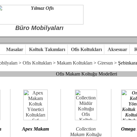
Büro Mobilyaları
Masalar
Koltuk Takımları
Ofis Koltukları
Aksesuar
R
bilyaları
>
Ofis Koltukları
>
Makam Koltukları
>
Giresun
> Şebinkara
Ofis Makam Koltuğu Modelleri
, goldsit ve modern makam koltukları hayal ettiğiniz özgün ofis orta
 kaliteye önem veriyorsanız,makam koltuk modellerimizi incelemenizi
n birlikte karar verelim.
hi...Yılmaz Büro Mobilya
m
Apex Makam
Collection
Omega
Makam Koltuğu