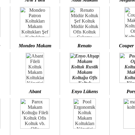
e
Mondeo Makam
Renato
Couper
Abant
Enyo Lükens
Por