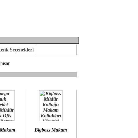
enk Seçenekleri
hisar
mına kavuşabilirsiniz.
 öneririz.
 Makam
Bigboss Makam