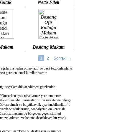
Koltuk
Netto Fileli
 Makam
Bostang Makam
1
2
Sonraki →
 ağrılarına neden olmaktadır ve basit bazı önlemlerle
si gereken temel kuralları vardır.
u seçerken dikkat edilmesi gerekenler:
 “Otururken ayak tabanlarınız yere tam temas
şlikte olmalıdır. Parmaklarınız bu mesafeden rahatça
50 cm olmalı ve bu yükseklik ayarlanabilmelidir” .
ayarak oturduklarında, sandalyenin ön kenarı ile
 sıkıştırmasının bu bölgeden geçen sinirleri
ızın arkasını ve belinizi destekleyen bir yastık
eklemeli, gerekirse bu destek için uygun bel