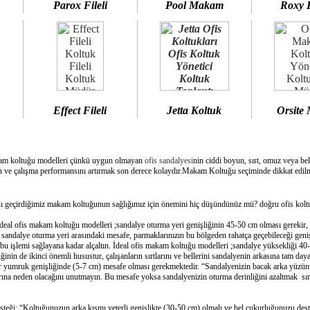
Parox Fileli
Pool Makam
Roxy 
Effect Fileli
Jetta Koltuk
Orsite
am koltuğu modelleri çünkü uygun olmayan
ofis sandalyesi
nin ciddi boyun, sırt, omuz veya bel
 ve çalışma performansını artırmak son derece kolaydır.Makam Koltuğu seçiminde dikkat edilme
geçirdiğimiz makam koltuğunun sağlığımız için önemini hiç düşündünüz mü? doğru ofis koltuğ
deal ofis makam koltuğu modelleri ;sandalye oturma yeri genişliğinin 45-50 cm olması gerekir,
e sandalye oturma yeri arasındaki mesafe, parmaklarınızın bu bölgeden rahatça geçebileceği geni
bu işlemi sağlayana kadar alçaltın. İdeal ofis makam koltuğu modelleri ;sandalye yüksekliği 40-
inin de ikinci önemli husustur, çalışanların sırtlarını ve bellerini sandalyenin arkasına tam day
bir yumruk genişliğinde (5-7 cm) mesafe olması gerekmektedir. “Sandalyenizin bacak arka yüzünü
ına neden olacağını unutmayın. Bu mesafe yoksa sandalyenizin oturma derinliğini azaltmak sırtın
esteği: “Koltuğunuzun arka kısmı yeterli genişlikte (30-50 cm) olmalı ve bel çukurluğunuzu dest