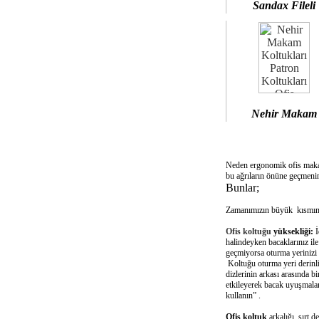
Sandax Fileli
Nehir Makam
Neden ergonomik ofis mak
bu ağrıların önüne geçmenin
Bunlar;
Zamanımızın büyük kısmını 
Ofis koltuğu
yüksekliği:
İ
halindeyken bacaklarınız il
geçmiyorsa oturma yerinizi 
Koltuğu oturma yeri derinliğ
dizlerinin arkası arasında 
etkileyerek bacak uyuşmalar
kullanın” .
Ofis koltuk
arkalığı sırt d