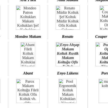
e
Mondeo Makam
Renato
Couper
Abant
Enyo Lükens
Por