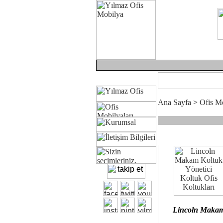
Ana Sayfa
>
Ofis Mo
Çünkü sitemizde bulunan seçkin bürosit
Ofisinizin dekorasyonunda ergonomi ve
Size yakışan ofis koltuk tasarımına geli
Kalite ve ergonomiyi arıyanların terci
Lincoln Maka