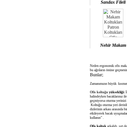
Sandax Fileli
Nehir Makam
Neden ergonomik ofis mak
bu ağrıların önüne geçmenin
Bunlar;
Zamanımızın büyük kısmını 
Ofis koltuğu
yüksekliği:
İ
halindeyken bacaklarınız il
geçmiyorsa oturma yerinizi 
Koltuğu oturma yeri derinliğ
dizlerinin arkası arasında 
etkileyerek bacak uyuşmalar
kullanın” .
Ofis koltuk
arkalığı sırt d