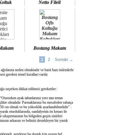
Koltuk
Netto Fileli
 Makam
Bostang Makam
1
2
Sonraki →
 ağrılarına neden olmaktadır ve basit bazı önlemlerle
si gereken temel kuralları vardır.
u seçerken dikkat edilmesi gerekenler:
 “Otururken ayak tabanlarınız yere tam temas
şlikte olmalıdır. Parmaklarınız bu mesafeden rahatça
50 cm olmalı ve bu yükseklik ayarlanabilmelidir” .
ayarak oturduklarında, sandalyenin ön kenarı ile
 sıkıştırmasının bu bölgeden geçen sinirleri
ızın arkasını ve belinizi destekleyen bir yastık
eklemeli, gerekirse bu destek için uygun bel