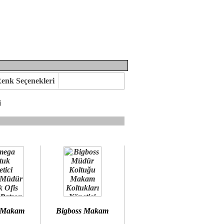
enk Seçenekleri
i
mına kavuşabilirsiniz.
 öneririz.
 Makam
Bigboss Makam