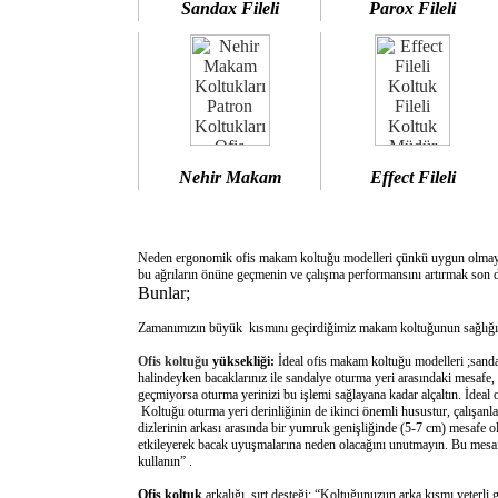
Sandax Fileli
Parox Fileli
Nehir Makam
Effect Fileli
Neden ergonomik ofis makam koltuğu modelleri çünkü uygun olm
bu ağrıların önüne geçmenin ve çalışma performansını artırmak son d
Bunlar;
Zamanımızın büyük kısmını geçirdiğimiz makam koltuğunun sağlığımı
Ofis koltuğu
yüksekliği:
İdeal ofis makam koltuğu modelleri ;sanda
halindeyken bacaklarınız ile sandalye oturma yeri arasındaki mesafe,
geçmiyorsa oturma yerinizi bu işlemi sağlayana kadar alçaltın. İdeal
Koltuğu oturma yeri derinliğinin de ikinci önemli husustur, çalışanla
dizlerinin arkası arasında bir yumruk genişliğinde (5-7 cm) mesafe o
etkileyerek bacak uyuşmalarına neden olacağını unutmayın. Bu mesafe 
kullanın” .
Ofis koltuk
arkalığı sırt desteği: “Koltuğunuzun arka kısmı yeterli 