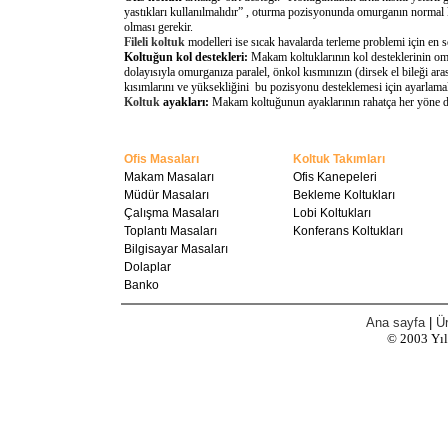
yastıkları kullanılmalıdır” , oturma pozisyonunda omurganın normal 
olması gerekir.
Fileli koltuk
modelleri ise sıcak havalarda terleme problemi için en 
Koltuğun kol destekleri:
Makam koltuklarının kol desteklerinin omu
dolayısıyla omurganıza paralel, önkol kısmınızın (dirsek el bileği a
kısımlarını ve yüksekliğini bu pozisyonu desteklemesi için ayarlamal
Koltuk
ayakları:
Makam koltuğunun ayaklarının rahatça her yöne döne
Ofis Masaları
Koltuk Takımları
Makam Masaları
Ofis Kanepeleri
Müdür Masaları
Bekleme Koltukları
Çalışma Masaları
Lobi Koltukları
Toplantı Masaları
Konferans Koltukları
Bilgisayar Masaları
Dolaplar
Banko
Ana sayfa
|
Ür
© 2003
Yı