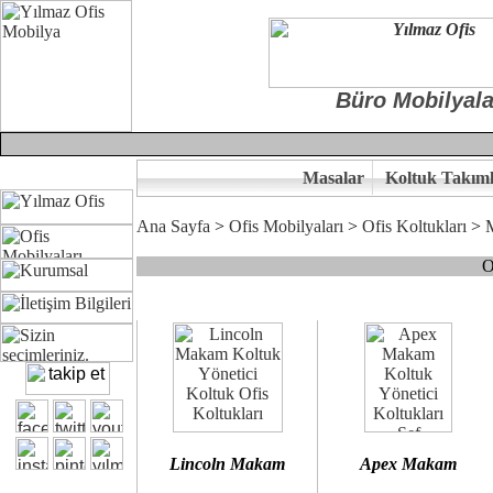
Büro Mobilyala
Masalar
Koltuk Takıml
Ana Sayfa
>
Ofis Mobilyaları
>
Ofis Koltukları
>
O
Çünkü sitemizde bulunan seçkin bürosit, goldsit ve modern makam kol
Ofisinizin dekorasyonunda ergonomi ve kaliteye önem veriyorsanız,
Size yakışan ofis koltuk tasarımına gelin birlikte karar verelim.
Kalite ve ergonomiyi arıyanların tercihi...Yılmaz Büro Mobilya
Lincoln Makam
Apex Makam