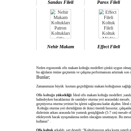
Sandax Fileli
Parox Fileli
Nehir Makam
Effect Fileli
Neden ergonomik ofis makam koltuğu modelleri çünkü uygun olm
bu ağrıların önüne geçmenin ve çalışma performansını artırmak son d
Bunlar;
Zamanımızın büyük kısmını geçirdiğimiz makam koltuğunun sağlığımı
Ofis koltuğu
yüksekliği:
İdeal ofis makam koltuğu modelleri ;sanda
halindeyken bacaklarınız ile sandalye oturma yeri arasındaki mesafe,
geçmiyorsa oturma yerinizi bu işlemi sağlayana kadar alçaltın. İdeal
Koltuğu oturma yeri derinliğinin de ikinci önemli husustur, çalışanla
dizlerinin arkası arasında bir yumruk genişliğinde (5-7 cm) mesafe o
etkileyerek bacak uyuşmalarına neden olacağını unutmayın. Bu mesafe 
kullanın” .
Ofis koltuk
arkalığı sırt desteği: “Koltuğunuzun arka kısmı yeterli 