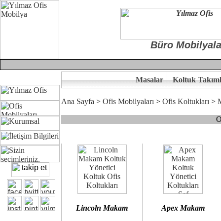
Büro Mobilyala
Masalar
Koltuk Takıml
Ana Sayfa
>
Ofis Mobilyaları
>
Ofis Koltukları
>
O
Çünkü sitemizde bulunan seçkin bürosit, goldsit ve modern makam kol
Ofisinizin dekorasyonunda ergonomi ve kaliteye önem veriyorsanız,
Size yakışan ofis koltuk tasarımına gelin birlikte karar verelim.
Kalite ve ergonomiyi arıyanların tercihi...Yılmaz Büro Mobilya
Lincoln Makam
Apex Makam