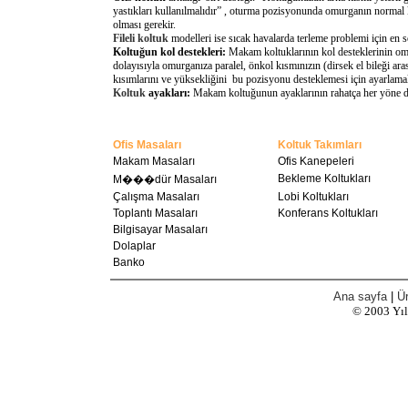
yastıkları kullanılmalıdır” , oturma pozisyonunda omurganın normal 
olması gerekir.
Fileli koltuk
modelleri ise sıcak havalarda terleme problemi için en 
Koltuğun kol destekleri:
Makam koltuklarının kol desteklerinin omu
dolayısıyla omurganıza paralel, önkol kısmınızın (dirsek el bileği a
kısımlarını ve yüksekliğini bu pozisyonu desteklemesi için ayarlamal
Koltuk
ayakları:
Makam koltuğunun ayaklarının rahatça her yöne döne
Ofis Masaları
Koltuk Takımları
Makam Masaları
Ofis Kanepeleri
Bekleme Koltukları
M���dür Masaları
Çalışma Masaları
Lobi Koltukları
Toplantı Masaları
Konferans Koltukları
Bilgisayar Masaları
Dolaplar
Banko
Ana sayfa
|
Ür
© 2003
Yı