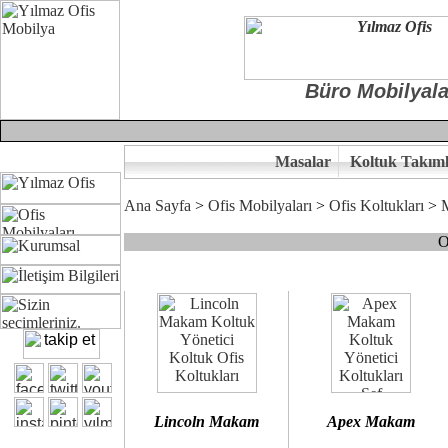
Büro Mobilyala
Masalar
Koltuk Takıml
Ana Sayfa
>
Ofis Mobilyaları
>
Ofis Koltukları
>
O
Çünkü sitemizde bulunan seçkin bürosit, goldsit ve modern makam kol
Ofisinizin dekorasyonunda ergonomi ve kaliteye önem veriyorsanız,
Size yakışan ofis koltuk tasarımına gelin birlikte karar verelim.
Kalite ve ergonomiyi arıyanların tercihi...Yılmaz Büro Mobilya
Lincoln Makam
Apex Makam