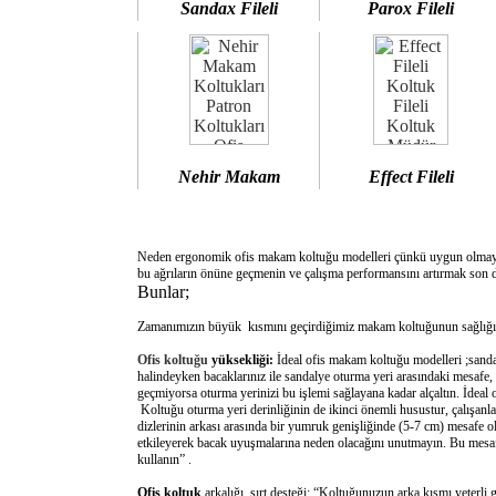
Sandax Fileli
Parox Fileli
Nehir Makam
Effect Fileli
Neden ergonomik ofis makam koltuğu modelleri çünkü uygun olm
bu ağrıların önüne geçmenin ve çalışma performansını artırmak son d
Bunlar;
Zamanımızın büyük kısmını geçirdiğimiz makam koltuğunun sağlığımı
Ofis koltuğu
yüksekliği:
İdeal ofis makam koltuğu modelleri ;sanda
halindeyken bacaklarınız ile sandalye oturma yeri arasındaki mesafe,
geçmiyorsa oturma yerinizi bu işlemi sağlayana kadar alçaltın. İdeal
Koltuğu oturma yeri derinliğinin de ikinci önemli husustur, çalışanla
dizlerinin arkası arasında bir yumruk genişliğinde (5-7 cm) mesafe o
etkileyerek bacak uyuşmalarına neden olacağını unutmayın. Bu mesafe 
kullanın” .
Ofis koltuk
arkalığı sırt desteği: “Koltuğunuzun arka kısmı yeterli 