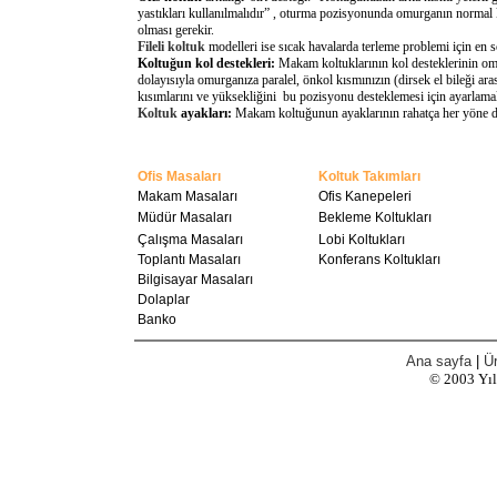
yastıkları kullanılmalıdır” , oturma pozisyonunda omurganın normal 
olması gerekir.
Fileli koltuk
modelleri ise sıcak havalarda terleme problemi için en 
Koltuğun kol destekleri:
Makam koltuklarının kol desteklerinin omu
dolayısıyla omurganıza paralel, önkol kısmınızın (dirsek el bileği a
kısımlarını ve yüksekliğini bu pozisyonu desteklemesi için ayarlamal
Koltuk
ayakları:
Makam koltuğunun ayaklarının rahatça her yöne döne
Ofis Masaları
Koltuk Takımları
Makam Masaları
Ofis Kanepeleri
Müdür Masaları
Bekleme Koltukları
Çalışma Masaları
Lobi Koltukları
Toplantı Masaları
Konferans Koltukları
Bilgisayar Masaları
Dolaplar
Banko
Ana sayfa
|
Ür
© 2003
Yı