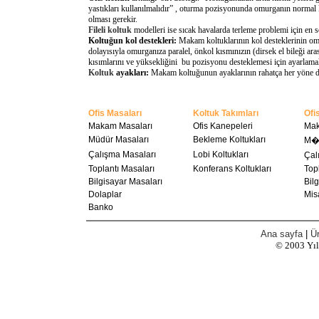
yastıkları kullanılmalıdır” , oturma pozisyonunda omurganın normal 
olması gerekir.
Fileli koltuk
modelleri ise sıcak havalarda terleme problemi için en 
Koltuğun kol destekleri:
Makam koltuklarının kol desteklerinin omu
dolayısıyla omurganıza paralel, önkol kısmınızın (dirsek el bileği a
kısımlarını ve yüksekliğini bu pozisyonu desteklemesi için ayarlamal
Koltuk
ayakları:
Makam koltuğunun ayaklarının rahatça her yöne döne
Ofis Masaları
Koltuk Takımları
Ofi
Makam Masaları
Ofis Kanepeleri
Mak
Müdür Masaları
Bekleme Koltukları
M��
Çalışma Masaları
Lobi Koltukları
Ça
Toplantı Masaları
Konferans Koltukları
Topl
Bilgisayar Masaları
Bilg
Dolaplar
Misa
Banko
Ana sayfa
|
Ür
© 2003
Yı