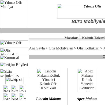
Büro Mobilyala
Masalar
Koltuk Takıml
Ana Sayfa
>
Ofis Mobilyaları
>
Ofis Koltukları
>
O
Çünkü sitemizde bulunan seçkin bürosit, goldsit ve modern makam kol
Ofisinizin dekorasyonunda ergonomi ve kaliteye önem veriyorsanız,
Size yakışan ofis koltuk tasarımına gelin birlikte karar verelim.
Kalite ve ergonomiyi arıyanların tercihi...Yılmaz Büro Mobilya
Lincoln Makam
Apex Makam