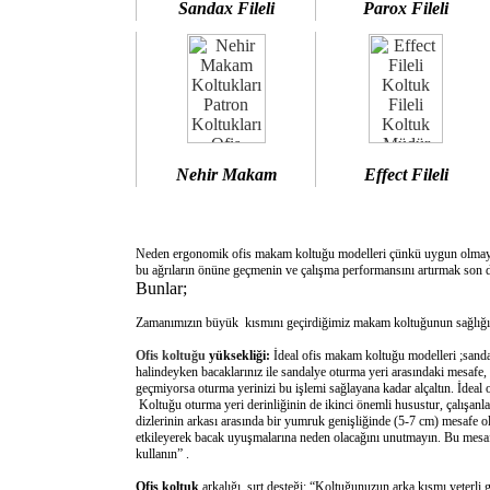
Sandax Fileli
Parox Fileli
Nehir Makam
Effect Fileli
Neden ergonomik ofis makam koltuğu modelleri çünkü uygun olm
bu ağrıların önüne geçmenin ve çalışma performansını artırmak son d
Bunlar;
Zamanımızın büyük kısmını geçirdiğimiz makam koltuğunun sağlığımı
Ofis koltuğu
yüksekliği:
İdeal ofis makam koltuğu modelleri ;sanda
halindeyken bacaklarınız ile sandalye oturma yeri arasındaki mesafe,
geçmiyorsa oturma yerinizi bu işlemi sağlayana kadar alçaltın. İdeal
Koltuğu oturma yeri derinliğinin de ikinci önemli husustur, çalışanla
dizlerinin arkası arasında bir yumruk genişliğinde (5-7 cm) mesafe o
etkileyerek bacak uyuşmalarına neden olacağını unutmayın. Bu mesafe 
kullanın” .
Ofis koltuk
arkalığı sırt desteği: “Koltuğunuzun arka kısmı yeterli 