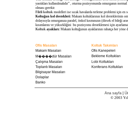
yastıkları kullanılmalıdır” , oturma pozisyonunda omurganın normal 
olması gerekir.
Fileli koltuk
modelleri ise sıcak havalarda terleme problemi için en 
Koltuğun kol destekleri:
Makam koltuklarının kol desteklerinin omu
dolayısıyla omurganıza paralel, önkol kısmınızın (dirsek el bileği a
kısımlarını ve yüksekliğini bu pozisyonu desteklemesi için ayarlamal
Koltuk
ayakları:
Makam koltuğunun ayaklarının rahatça her yöne döne
Ofis Masaları
Koltuk Takımları
Makam Masaları
Ofis Kanepeleri
Bekleme Koltukları
M����dür Masaları
Çalışma Masaları
Lobi Koltukları
Toplantı Masaları
Konferans Koltukları
Bilgisayar Masaları
Dolaplar
Banko
Ana sayfa
|
Ür
© 2003
Yı