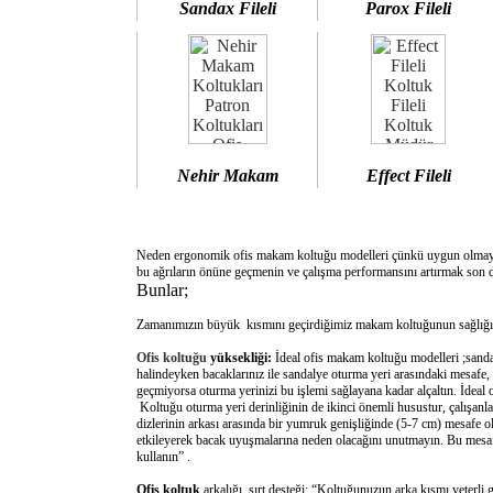
Sandax Fileli
Parox Fileli
Nehir Makam
Effect Fileli
Neden ergonomik ofis makam koltuğu modelleri çünkü uygun olm
bu ağrıların önüne geçmenin ve çalışma performansını artırmak son d
Bunlar;
Zamanımızın büyük kısmını geçirdiğimiz makam koltuğunun sağlığımı
Ofis koltuğu
yüksekliği:
İdeal ofis makam koltuğu modelleri ;sanda
halindeyken bacaklarınız ile sandalye oturma yeri arasındaki mesafe,
geçmiyorsa oturma yerinizi bu işlemi sağlayana kadar alçaltın. İdeal
Koltuğu oturma yeri derinliğinin de ikinci önemli husustur, çalışanla
dizlerinin arkası arasında bir yumruk genişliğinde (5-7 cm) mesafe o
etkileyerek bacak uyuşmalarına neden olacağını unutmayın. Bu mesafe 
kullanın” .
Ofis koltuk
arkalığı sırt desteği: “Koltuğunuzun arka kısmı yeterli 