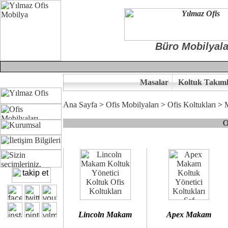
Büro Mobilyala
Masalar
Koltuk Takıml
Ana Sayfa
>
Ofis Mobilyaları
>
Ofis Koltukları
>
O
Çünkü sitemizde bulunan seçkin bürosit, goldsit ve modern makam kol
Ofisinizin dekorasyonunda ergonomi ve kaliteye önem veriyorsanız,
Size yakışan ofis koltuk tasarımına gelin birlikte karar verelim.
Kalite ve ergonomiyi arıyanların tercihi...Yılmaz Büro Mobilya
Lincoln Makam
Apex Makam