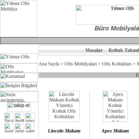
Büro Mobilyala
Masalar
Koltuk Takıml
Ana Sayfa
>
Ofis Mobilyaları
>
Ofis Koltukları
>
O
Çünkü sitemizde bulunan seçkin bürosit, goldsit ve modern makam kol
Ofisinizin dekorasyonunda ergonomi ve kaliteye önem veriyorsanız,
Size yakışan ofis koltuk tasarımına gelin birlikte karar verelim.
Kalite ve ergonomiyi arıyanların tercihi...Yılmaz Büro Mobilya
Lincoln Makam
Apex Makam