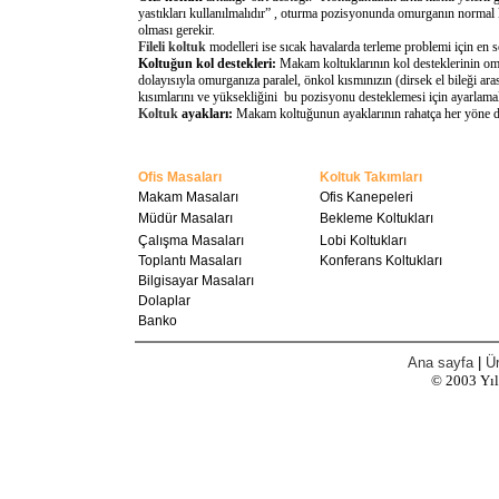
yastıkları kullanılmalıdır” , oturma pozisyonunda omurganın normal 
olması gerekir.
Fileli koltuk
modelleri ise sıcak havalarda terleme problemi için en 
Koltuğun kol destekleri:
Makam koltuklarının kol desteklerinin omu
dolayısıyla omurganıza paralel, önkol kısmınızın (dirsek el bileği a
kısımlarını ve yüksekliğini bu pozisyonu desteklemesi için ayarlamal
Koltuk
ayakları:
Makam koltuğunun ayaklarının rahatça her yöne döne
Ofis Masaları
Koltuk Takımları
Makam Masaları
Ofis Kanepeleri
Müdür Masaları
Bekleme Koltukları
Çalışma Masaları
Lobi Koltukları
Toplantı Masaları
Konferans Koltukları
Bilgisayar Masaları
Dolaplar
Banko
Ana sayfa
|
Ür
© 2003
Yı