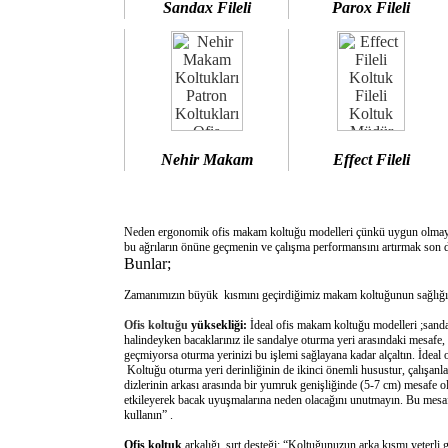
Sandax Fileli
Parox Fileli
Nehir Makam
Effect Fileli
Neden ergonomik ofis makam koltuğu modelleri çünkü uygun olm
bu ağrıların önüne geçmenin ve çalışma performansını artırmak son d
Bunlar;
Zamanımızın büyük kısmını geçirdiğimiz makam koltuğunun sağlığımı
Ofis koltuğu
yüksekliği:
İdeal ofis makam koltuğu modelleri ;sanda
halindeyken bacaklarınız ile sandalye oturma yeri arasındaki mesafe,
geçmiyorsa oturma yerinizi bu işlemi sağlayana kadar alçaltın. İdeal
Koltuğu oturma yeri derinliğinin de ikinci önemli husustur, çalışanla
dizlerinin arkası arasında bir yumruk genişliğinde (5-7 cm) mesafe o
etkileyerek bacak uyuşmalarına neden olacağını unutmayın. Bu mesafe 
kullanın” .
Ofis koltuk
arkalığı sırt desteği: “Koltuğunuzun arka kısmı yeterli 