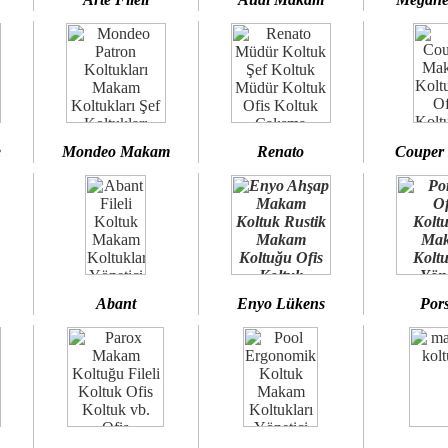
e
Mondeo Makam
Renato
Couper
Abant
Enyo Lükens
Por