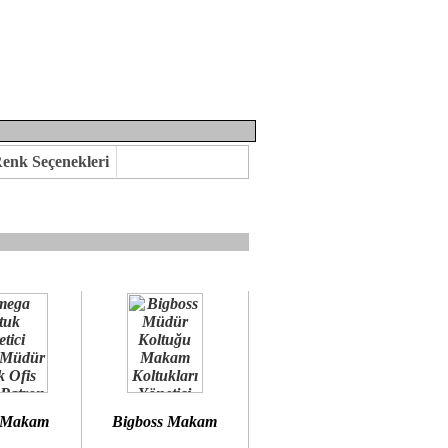
enk Seçenekleri
mına kavuşabilirsiniz.
 öneririz.
 Makam
Bigboss Makam