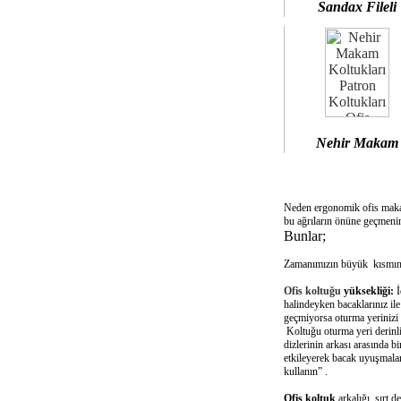
Sandax Fileli
Nehir Makam
Neden ergonomik ofis mak
bu ağrıların önüne geçmenin
Bunlar;
Zamanımızın büyük kısmını 
Ofis koltuğu
yüksekliği:
İ
halindeyken bacaklarınız il
geçmiyorsa oturma yerinizi 
Koltuğu oturma yeri derinliğ
dizlerinin arkası arasında 
etkileyerek bacak uyuşmalar
kullanın” .
Ofis koltuk
arkalığı sırt d