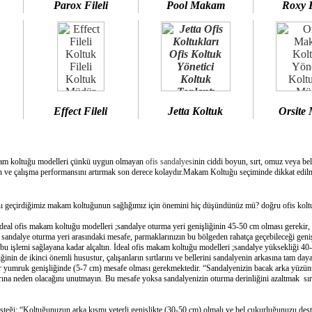
Parox Fileli
Pool Makam
Roxy 
Effect Fileli
Jetta Koltuk
Orsite
am koltuğu modelleri çünkü uygun olmayan
ofis sandalyesi
nin ciddi boyun, sırt, omuz veya bel
 ve çalışma performansını artırmak son derece kolaydır.Makam Koltuğu seçiminde dikkat edilme
geçirdiğimiz makam koltuğunun sağlığımız için önemini hiç düşündünüz mü? doğru ofis koltuğ
deal ofis makam koltuğu modelleri ;sandalye oturma yeri genişliğinin 45-50 cm olması gerekir,
e sandalye oturma yeri arasındaki mesafe, parmaklarınızın bu bölgeden rahatça geçebileceği geni
bu işlemi sağlayana kadar alçaltın. İdeal ofis makam koltuğu modelleri ;sandalye yüksekliği 40-
inin de ikinci önemli husustur, çalışanların sırtlarını ve bellerini sandalyenin arkasına tam day
bir yumruk genişliğinde (5-7 cm) mesafe olması gerekmektedir. “Sandalyenizin bacak arka yüzünü
ına neden olacağını unutmayın. Bu mesafe yoksa sandalyenizin oturma derinliğini azaltmak sırtın
esteği: “Koltuğunuzun arka kısmı yeterli genişlikte (30-50 cm) olmalı ve bel çukurluğunuzu dest