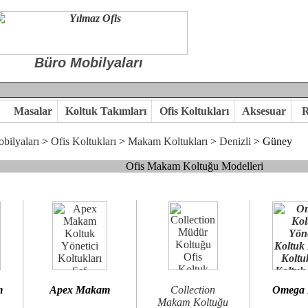
Büro Mobilyaları
Masalar
Koltuk Takımları
Ofis Koltukları
Aksesuar
R
bilyaları
>
Ofis Koltukları
>
Makam Koltukları
>
Denizli
> Güney
Ofis Makam Koltuğu Modelleri
, goldsit ve modern makam koltukları hayal ettiğiniz özgün ofis orta
 kaliteye önem veriyorsanız,makam koltuk modellerimizi incelemenizi
n birlikte karar verelim.
hi...Yılmaz Büro Mobilya
m
Apex Makam
Collection
Omega
Makam Koltuğu