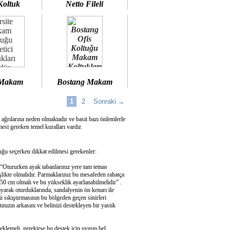
Koltuk
Netto Fileli
 Makam
Bostang Makam
1
2
Sonraki →
 ağrılarına neden olmaktadır ve basit bazı önlemlerle
si gereken temel kuralları vardır.
u seçerken dikkat edilmesi gerekenler:
 “Otururken ayak tabanlarınız yere tam temas
şlikte olmalıdır. Parmaklarınız bu mesafeden rahatça
50 cm olmalı ve bu yükseklik ayarlanabilmelidir” .
ayarak oturduklarında, sandalyenin ön kenarı ile
 sıkıştırmasının bu bölgeden geçen sinirleri
ızın arkasını ve belinizi destekleyen bir yastık
eklemeli, gerekirse bu destek için uygun bel