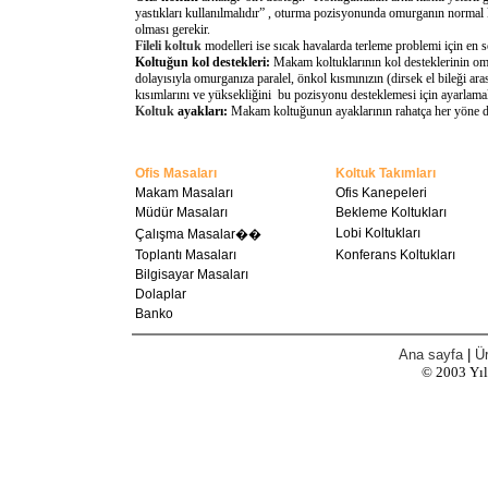
yastıkları kullanılmalıdır” , oturma pozisyonunda omurganın normal 
olması gerekir.
Fileli koltuk
modelleri ise sıcak havalarda terleme problemi için en 
Koltuğun kol destekleri:
Makam koltuklarının kol desteklerinin omu
dolayısıyla omurganıza paralel, önkol kısmınızın (dirsek el bileği a
kısımlarını ve yüksekliğini bu pozisyonu desteklemesi için ayarlamal
Koltuk
ayakları:
Makam koltuğunun ayaklarının rahatça her yöne döne
Ofis Masaları
Koltuk Takımları
Makam Masaları
Ofis Kanepeleri
Müdür Masaları
Bekleme Koltukları
Lobi Koltukları
Çalışma Masalar��
Toplantı Masaları
Konferans Koltukları
Bilgisayar Masaları
Dolaplar
Banko
Ana sayfa
|
Ür
© 2003
Yı