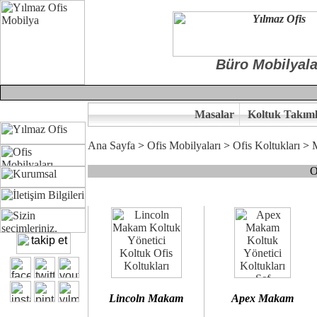
Büro Mobilyala
Masalar
Koltuk Takıml
Ana Sayfa
>
Ofis Mobilyaları
>
Ofis Koltukları
>
O
Çünkü sitemizde bulunan seçkin bürosit, goldsit ve modern makam kol
Ofisinizin dekorasyonunda ergonomi ve kaliteye önem veriyorsanız,
Size yakışan ofis koltuk tasarımına gelin birlikte karar verelim.
Kalite ve ergonomiyi arıyanların tercihi...Yılmaz Büro Mobilya
Lincoln Makam
Apex Makam