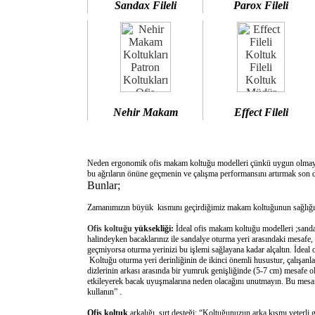
Sandax Fileli
Parox Fileli
Nehir Makam
Effect Fileli
Neden ergonomik ofis makam koltuğu modelleri çünkü uygun olm
bu ağrıların önüne geçmenin ve çalışma performansını artırmak son d
Bunlar;
Zamanımızın büyük kısmını geçirdiğimiz makam koltuğunun sağlığımı
Ofis koltuğu
yüksekliği:
İdeal ofis makam koltuğu modelleri ;sanda
halindeyken bacaklarınız ile sandalye oturma yeri arasındaki mesafe,
geçmiyorsa oturma yerinizi bu işlemi sağlayana kadar alçaltın. İdeal
Koltuğu oturma yeri derinliğinin de ikinci önemli husustur, çalışanla
dizlerinin arkası arasında bir yumruk genişliğinde (5-7 cm) mesafe o
etkileyerek bacak uyuşmalarına neden olacağını unutmayın. Bu mesafe 
kullanın” .
Ofis koltuk
arkalığı sırt desteği: “Koltuğunuzun arka kısmı yeterli 