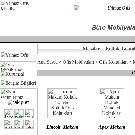
Büro Mobilyala
Masalar
Koltuk Takıml
Ana Sayfa
>
Ofis Mobilyaları
>
Ofis Koltukları
>
O
Çünkü sitemizde bulunan seçkin bürosit, goldsit ve modern makam kol
Ofisinizin dekorasyonunda ergonomi ve kaliteye önem veriyorsanız,
Size yakışan ofis koltuk tasarımına gelin birlikte karar verelim.
Kalite ve ergonomiyi arıyanların tercihi...Yılmaz Büro Mobilya
Lincoln Makam
Apex Makam