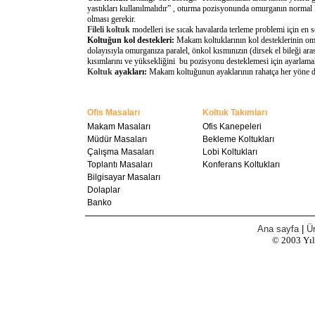
yastıkları kullanılmalıdır” , oturma pozisyonunda omurganın normal 
olması gerekir.
Fileli koltuk
modelleri ise sıcak havalarda terleme problemi için en 
Koltuğun kol destekleri:
Makam koltuklarının kol desteklerinin omu
dolayısıyla omurganıza paralel, önkol kısmınızın (dirsek el bileği a
kısımlarını ve yüksekliğini bu pozisyonu desteklemesi için ayarlamal
Koltuk
ayakları:
Makam koltuğunun ayaklarının rahatça her yöne döne
Ofis Masaları
Koltuk Takımları
Makam Masaları
Ofis Kanepeleri
Müdür Masaları
Bekleme Koltukları
Çalışma Masaları
Lobi Koltukları
Toplantı Masaları
Konferans Koltukları
Bilgisayar Masaları
Dolaplar
Banko
Ana sayfa
|
Ür
© 2003
Yı