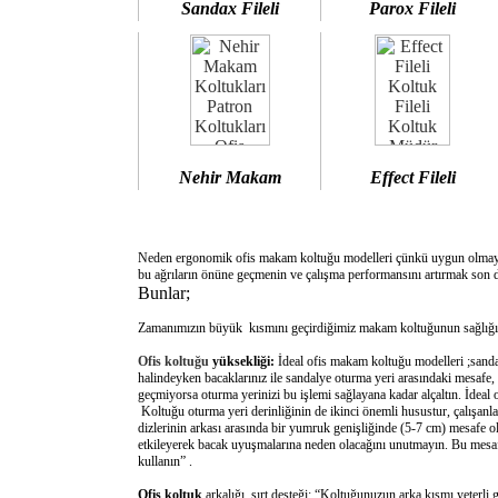
Sandax Fileli
Parox Fileli
Nehir Makam
Effect Fileli
Neden ergonomik ofis makam koltuğu modelleri çünkü uygun olm
bu ağrıların önüne geçmenin ve çalışma performansını artırmak son d
Bunlar;
Zamanımızın büyük kısmını geçirdiğimiz makam koltuğunun sağlığımı
Ofis koltuğu
yüksekliği:
İdeal ofis makam koltuğu modelleri ;sanda
halindeyken bacaklarınız ile sandalye oturma yeri arasındaki mesafe,
geçmiyorsa oturma yerinizi bu işlemi sağlayana kadar alçaltın. İdeal
Koltuğu oturma yeri derinliğinin de ikinci önemli husustur, çalışanla
dizlerinin arkası arasında bir yumruk genişliğinde (5-7 cm) mesafe o
etkileyerek bacak uyuşmalarına neden olacağını unutmayın. Bu mesafe 
kullanın” .
Ofis koltuk
arkalığı sırt desteği: “Koltuğunuzun arka kısmı yeterli 