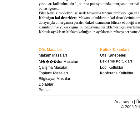
yastıkları kullanılmalıdır” , oturma pozisyonunda omurganın normal 
olması gerekir.
Fileli koltuk
modelleri ise sıcak havalarda terleme problemi için en 
Koltuğun kol destekleri:
Makam koltuklarının kol desteklerinin omu
dolayısıyla omurganıza paralel, önkol kısmınızın (dirsek el bileği a
kısımlarını ve yüksekliğini bu pozisyonu desteklemesi için ayarlamal
Koltuk
ayakları:
Makam koltuğunun ayaklarının rahatça her yöne döne
Ofis Masaları
Koltuk Takımları
Makam Masaları
Ofis Kanepeleri
Bekleme Koltukları
M����dür Masaları
Çalışma Masaları
Lobi Koltukları
Toplantı Masaları
Konferans Koltukları
Bilgisayar Masaları
Dolaplar
Banko
Ana sayfa
|
Ür
© 2003
Yı