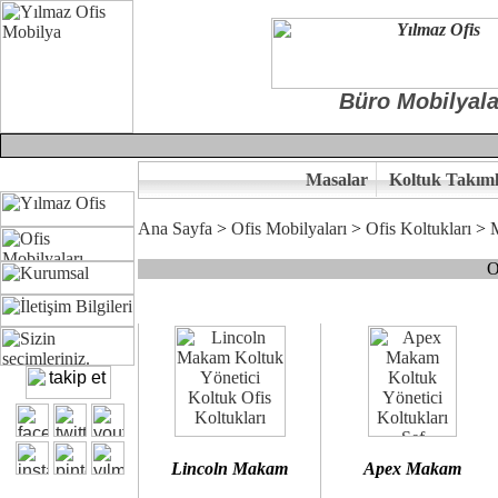
Büro Mobilyala
Masalar
Koltuk Takıml
Ana Sayfa
>
Ofis Mobilyaları
>
Ofis Koltukları
>
O
Çünkü sitemizde bulunan seçkin bürosit, goldsit ve modern makam kol
Ofisinizin dekorasyonunda ergonomi ve kaliteye önem veriyorsanız,
Size yakışan ofis koltuk tasarımına gelin birlikte karar verelim.
Kalite ve ergonomiyi arıyanların tercihi...Yılmaz Büro Mobilya
Lincoln Makam
Apex Makam