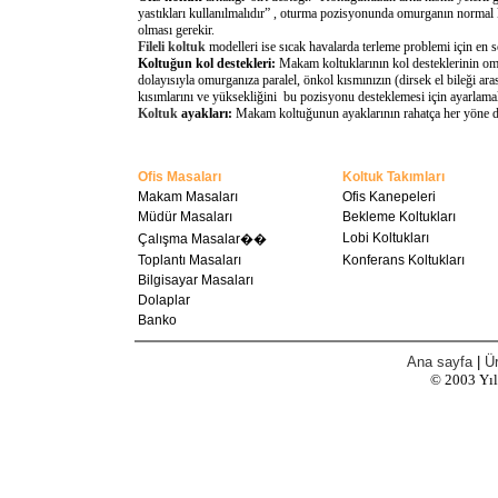
yastıkları kullanılmalıdır” , oturma pozisyonunda omurganın normal 
olması gerekir.
Fileli koltuk
modelleri ise sıcak havalarda terleme problemi için en 
Koltuğun kol destekleri:
Makam koltuklarının kol desteklerinin omu
dolayısıyla omurganıza paralel, önkol kısmınızın (dirsek el bileği a
kısımlarını ve yüksekliğini bu pozisyonu desteklemesi için ayarlamal
Koltuk
ayakları:
Makam koltuğunun ayaklarının rahatça her yöne döne
Ofis Masaları
Koltuk Takımları
Makam Masaları
Ofis Kanepeleri
Müdür Masaları
Bekleme Koltukları
Lobi Koltukları
Çalışma Masalar��
Toplantı Masaları
Konferans Koltukları
Bilgisayar Masaları
Dolaplar
Banko
Ana sayfa
|
Ür
© 2003
Yı