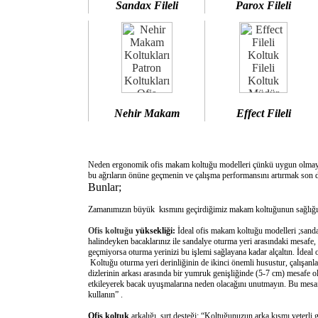
Sandax Fileli
Parox Fileli
Nehir Makam
Effect Fileli
Neden ergonomik ofis makam koltuğu modelleri çünkü uygun olm
bu ağrıların önüne geçmenin ve çalışma performansını artırmak son d
Bunlar;
Zamanımızın büyük kısmını geçirdiğimiz makam koltuğunun sağlığımı
Ofis koltuğu
yüksekliği:
İdeal ofis makam koltuğu modelleri ;sanda
halindeyken bacaklarınız ile sandalye oturma yeri arasındaki mesafe,
geçmiyorsa oturma yerinizi bu işlemi sağlayana kadar alçaltın. İdeal
Koltuğu oturma yeri derinliğinin de ikinci önemli husustur, çalışanla
dizlerinin arkası arasında bir yumruk genişliğinde (5-7 cm) mesafe o
etkileyerek bacak uyuşmalarına neden olacağını unutmayın. Bu mesafe 
kullanın” .
Ofis koltuk
arkalığı sırt desteği: “Koltuğunuzun arka kısmı yeterli 