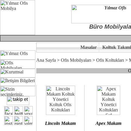
Büro Mobilyala
Masalar
Koltuk Takıml
Ana Sayfa
>
Ofis Mobilyaları
>
Ofis Koltukları
>
O
Çünkü sitemizde bulunan seçkin bürosit, goldsit ve modern makam kol
Ofisinizin dekorasyonunda ergonomi ve kaliteye önem veriyorsanız,
Size yakışan ofis koltuk tasarımına gelin birlikte karar verelim.
Kalite ve ergonomiyi arıyanların tercihi...Yılmaz Büro Mobilya
Lincoln Makam
Apex Makam