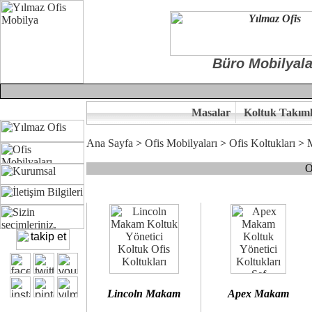
Büro Mobilyala
Masalar
Koltuk Takıml
Ana Sayfa
>
Ofis Mobilyaları
>
Ofis Koltukları
>
O
Çünkü sitemizde bulunan seçkin bürosit, goldsit ve modern makam kol
Ofisinizin dekorasyonunda ergonomi ve kaliteye önem veriyorsanız,
Size yakışan ofis koltuk tasarımına gelin birlikte karar verelim.
Kalite ve ergonomiyi arıyanların tercihi...Yılmaz Büro Mobilya
Lincoln Makam
Apex Makam