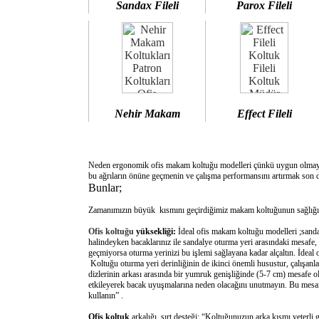
Sandax Fileli
Parox Fileli
Nehir Makam
Effect Fileli
Neden ergonomik ofis makam koltuğu modelleri çünkü uygun olm
bu ağrıların önüne geçmenin ve çalışma performansını artırmak son d
Bunlar;
Zamanımızın büyük kısmını geçirdiğimiz makam koltuğunun sağlığımı
Ofis koltuğu
yüksekliği:
İdeal ofis makam koltuğu modelleri ;sanda
halindeyken bacaklarınız ile sandalye oturma yeri arasındaki mesafe,
geçmiyorsa oturma yerinizi bu işlemi sağlayana kadar alçaltın. İdeal
Koltuğu oturma yeri derinliğinin de ikinci önemli husustur, çalışanla
dizlerinin arkası arasında bir yumruk genişliğinde (5-7 cm) mesafe o
etkileyerek bacak uyuşmalarına neden olacağını unutmayın. Bu mesafe 
kullanın” .
Ofis koltuk
arkalığı sırt desteği: “Koltuğunuzun arka kısmı yeterli 