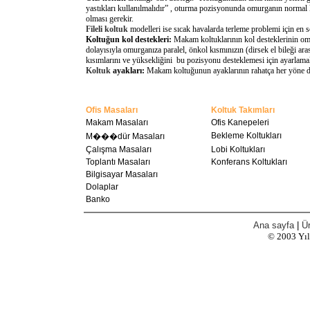
yastıkları kullanılmalıdır” , oturma pozisyonunda omurganın normal 
olması gerekir.
Fileli koltuk
modelleri ise sıcak havalarda terleme problemi için en 
Koltuğun kol destekleri:
Makam koltuklarının kol desteklerinin omu
dolayısıyla omurganıza paralel, önkol kısmınızın (dirsek el bileği a
kısımlarını ve yüksekliğini bu pozisyonu desteklemesi için ayarlamal
Koltuk
ayakları:
Makam koltuğunun ayaklarının rahatça her yöne döne
Ofis Masaları
Koltuk Takımları
Makam Masaları
Ofis Kanepeleri
Bekleme Koltukları
M���dür Masaları
Çalışma Masaları
Lobi Koltukları
Toplantı Masaları
Konferans Koltukları
Bilgisayar Masaları
Dolaplar
Banko
Ana sayfa
|
Ür
© 2003
Yı