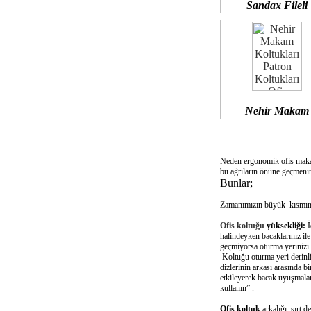
Sandax Fileli
Nehir Makam
Neden ergonomik ofis mak
bu ağrıların önüne geçmenin
Bunlar;
Zamanımızın büyük kısmını 
Ofis koltuğu
yüksekliği:
İ
halindeyken bacaklarınız il
geçmiyorsa oturma yerinizi 
Koltuğu oturma yeri derinliğ
dizlerinin arkası arasında 
etkileyerek bacak uyuşmalar
kullanın” .
Ofis koltuk
arkalığı sırt d