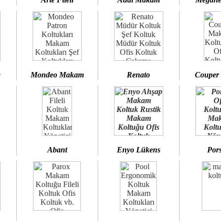
e
Mondeo Makam
Renato
Couper
Abant
Enyo Lükens
Por