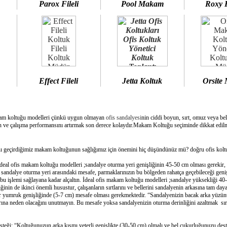
Parox Fileli
Pool Makam
Roxy 
Effect Fileli
Jetta Koltuk
Orsite
am koltuğu modelleri çünkü uygun olmayan
ofis sandalyesi
nin ciddi boyun, sırt, omuz veya bel
 ve çalışma performansını artırmak son derece kolaydır.Makam Koltuğu seçiminde dikkat edilme
geçirdiğimiz makam koltuğunun sağlığımız için önemini hiç düşündünüz mü? doğru ofis koltuğ
deal ofis makam koltuğu modelleri ;sandalye oturma yeri genişliğinin 45-50 cm olması gerekir,
e sandalye oturma yeri arasındaki mesafe, parmaklarınızın bu bölgeden rahatça geçebileceği geni
bu işlemi sağlayana kadar alçaltın. İdeal ofis makam koltuğu modelleri ;sandalye yüksekliği 40-
inin de ikinci önemli husustur, çalışanların sırtlarını ve bellerini sandalyenin arkasına tam day
bir yumruk genişliğinde (5-7 cm) mesafe olması gerekmektedir. “Sandalyenizin bacak arka yüzünü
ına neden olacağını unutmayın. Bu mesafe yoksa sandalyenizin oturma derinliğini azaltmak sırtın
esteği: “Koltuğunuzun arka kısmı yeterli genişlikte (30-50 cm) olmalı ve bel çukurluğunuzu dest