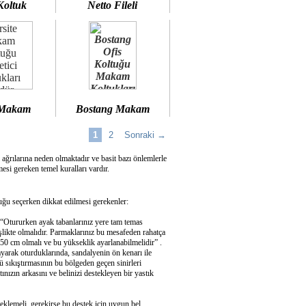
Koltuk
Netto Fileli
 Makam
Bostang Makam
1
2
Sonraki →
 ağrılarına neden olmaktadır ve basit bazı önlemlerle
si gereken temel kuralları vardır.
u seçerken dikkat edilmesi gerekenler:
 “Otururken ayak tabanlarınız yere tam temas
şlikte olmalıdır. Parmaklarınız bu mesafeden rahatça
50 cm olmalı ve bu yükseklik ayarlanabilmelidir” .
ayarak oturduklarında, sandalyenin ön kenarı ile
 sıkıştırmasının bu bölgeden geçen sinirleri
ızın arkasını ve belinizi destekleyen bir yastık
eklemeli, gerekirse bu destek için uygun bel