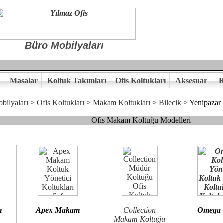
Büro Mobilyaları
Masalar
Koltuk Takımları
Ofis Koltukları
Aksesuar
R
bilyaları
>
Ofis Koltukları
>
Makam Koltukları
>
Bilecik
> Yenipazar
Ofis Makam Koltuğu Modelleri
, goldsit ve modern makam koltukları hayal ettiğiniz özgün ofis orta
 kaliteye önem veriyorsanız,makam koltuk modellerimizi incelemenizi
n birlikte karar verelim.
hi...Yılmaz Büro Mobilya
m
Apex Makam
Collection
Omega
Makam Koltuğu