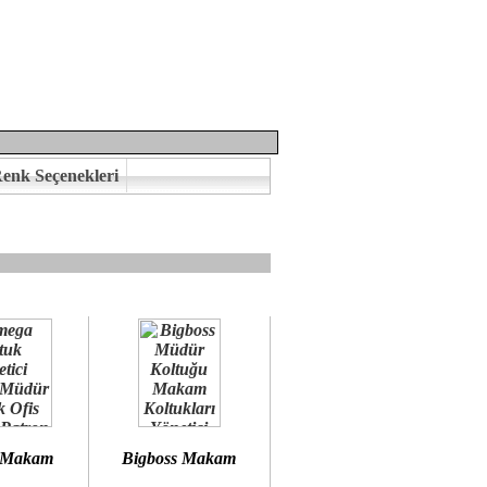
enk Seçenekleri
mına kavuşabilirsiniz.
 öneririz.
 Makam
Bigboss Makam