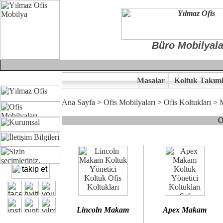
Büro Mobilyala
Masalar
Koltuk Takıml
Ana Sayfa
>
Ofis Mobilyaları
>
Ofis Koltukları
>
O
Çünkü sitemizde bulunan seçkin bürosit, goldsit ve modern makam kol
Ofisinizin dekorasyonunda ergonomi ve kaliteye önem veriyorsanız,
Size yakışan ofis koltuk tasarımına gelin birlikte karar verelim.
Kalite ve ergonomiyi arıyanların tercihi...Yılmaz Büro Mobilya
Lincoln Makam
Apex Makam