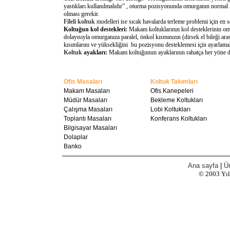
yastıkları kullanılmalıdır” , oturma pozisyonunda omurganın normal 
olması gerekir.
Fileli koltuk
modelleri ise sıcak havalarda terleme problemi için en 
Koltuğun kol destekleri:
Makam koltuklarının kol desteklerinin omu
dolayısıyla omurganıza paralel, önkol kısmınızın (dirsek el bileği a
kısımlarını ve yüksekliğini bu pozisyonu desteklemesi için ayarlamal
Koltuk
ayakları:
Makam koltuğunun ayaklarının rahatça her yöne döne
Ofis Masaları
Koltuk Takımları
Makam Masaları
Ofis Kanepeleri
Müdür Masaları
Bekleme Koltukları
Çalışma Masaları
Lobi Koltukları
Toplantı Masaları
Konferans Koltukları
Bilgisayar Masaları
Dolaplar
Banko
Ana sayfa
|
Ür
© 2003
Yı