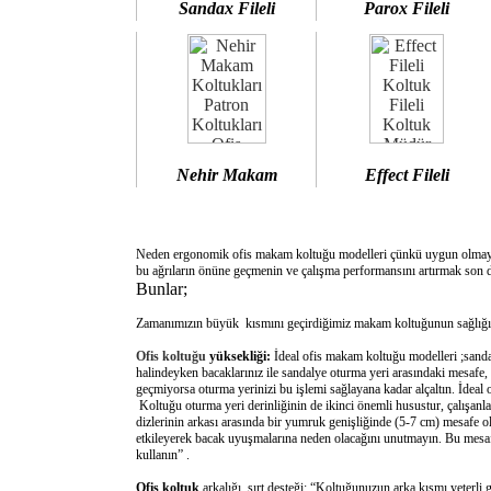
Sandax Fileli
Parox Fileli
Nehir Makam
Effect Fileli
Neden ergonomik ofis makam koltuğu modelleri çünkü uygun olm
bu ağrıların önüne geçmenin ve çalışma performansını artırmak son d
Bunlar;
Zamanımızın büyük kısmını geçirdiğimiz makam koltuğunun sağlığımı
Ofis koltuğu
yüksekliği:
İdeal ofis makam koltuğu modelleri ;sanda
halindeyken bacaklarınız ile sandalye oturma yeri arasındaki mesafe,
geçmiyorsa oturma yerinizi bu işlemi sağlayana kadar alçaltın. İdeal
Koltuğu oturma yeri derinliğinin de ikinci önemli husustur, çalışanla
dizlerinin arkası arasında bir yumruk genişliğinde (5-7 cm) mesafe o
etkileyerek bacak uyuşmalarına neden olacağını unutmayın. Bu mesafe 
kullanın” .
Ofis koltuk
arkalığı sırt desteği: “Koltuğunuzun arka kısmı yeterli 