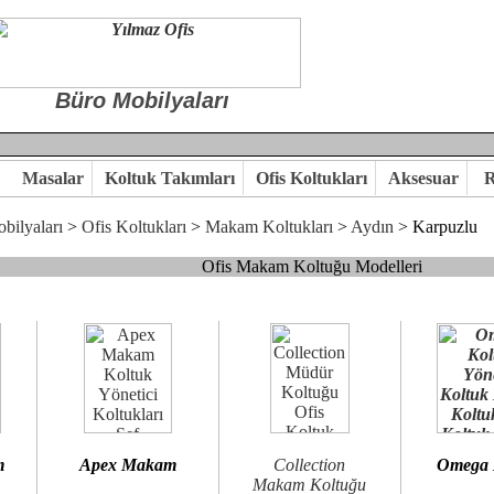
Büro Mobilyaları
Masalar
Koltuk Takımları
Ofis Koltukları
Aksesuar
R
bilyaları
>
Ofis Koltukları
>
Makam Koltukları
>
Aydın
> Karpuzlu
Ofis Makam Koltuğu Modelleri
, goldsit ve modern makam koltukları hayal ettiğiniz özgün ofis orta
 kaliteye önem veriyorsanız,makam koltuk modellerimizi incelemenizi
n birlikte karar verelim.
hi...Yılmaz Büro Mobilya
m
Apex Makam
Collection
Omega
Makam Koltuğu