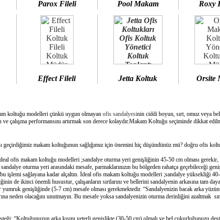
Parox Fileli
Pool Makam
Roxy 
Effect Fileli
Jetta Koltuk
Orsite
am koltuğu modelleri çünkü uygun olmayan
ofis sandalyesi
nin ciddi boyun, sırt, omuz veya bel
 ve çalışma performansını artırmak son derece kolaydır.Makam Koltuğu seçiminde dikkat edilme
geçirdiğimiz makam koltuğunun sağlığımız için önemini hiç düşündünüz mü? doğru ofis koltuğ
deal ofis makam koltuğu modelleri ;sandalye oturma yeri genişliğinin 45-50 cm olması gerekir,
e sandalye oturma yeri arasındaki mesafe, parmaklarınızın bu bölgeden rahatça geçebileceği geni
bu işlemi sağlayana kadar alçaltın. İdeal ofis makam koltuğu modelleri ;sandalye yüksekliği 40-
inin de ikinci önemli husustur, çalışanların sırtlarını ve bellerini sandalyenin arkasına tam day
bir yumruk genişliğinde (5-7 cm) mesafe olması gerekmektedir. “Sandalyenizin bacak arka yüzünü
ına neden olacağını unutmayın. Bu mesafe yoksa sandalyenizin oturma derinliğini azaltmak sırtın
esteği: “Koltuğunuzun arka kısmı yeterli genişlikte (30-50 cm) olmalı ve bel çukurluğunuzu dest