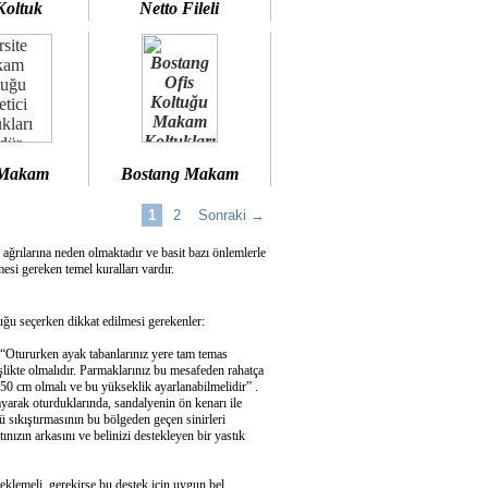
Koltuk
Netto Fileli
 Makam
Bostang Makam
1
2
Sonraki →
 ağrılarına neden olmaktadır ve basit bazı önlemlerle
si gereken temel kuralları vardır.
u seçerken dikkat edilmesi gerekenler:
 “Otururken ayak tabanlarınız yere tam temas
şlikte olmalıdır. Parmaklarınız bu mesafeden rahatça
50 cm olmalı ve bu yükseklik ayarlanabilmelidir” .
ayarak oturduklarında, sandalyenin ön kenarı ile
 sıkıştırmasının bu bölgeden geçen sinirleri
ızın arkasını ve belinizi destekleyen bir yastık
eklemeli, gerekirse bu destek için uygun bel