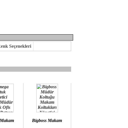
enk Seçenekleri
mına kavuşabilirsiniz.
 öneririz.
 Makam
Bigboss Makam