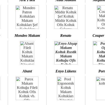
e
Mondeo Makam
Renato
Couper
Abant
Enyo Lükens
Por