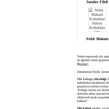
Sandax Fileli
Nehir Makam
Neden ergonomik ofis mak
bu ağrıların önüne geçmenin
Bunlar;
Zamanımızın büyük kısmını 
Ofis koltuğu
yüksekliği:
İ
halindeyken bacaklarınız il
geçmiyorsa oturma yerinizi 
Koltuğu oturma yeri derinliğ
dizlerinin arkası arasında 
etkileyerek bacak uyuşmalar
kullanın” .
Ofis koltuk
arkalığı sırt d