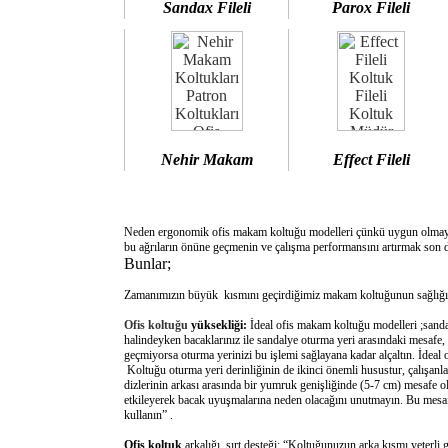
Sandax Fileli
Parox Fileli
Nehir Makam
Effect Fileli
Neden ergonomik ofis makam koltuğu modelleri çünkü uygun olm
bu ağrıların önüne geçmenin ve çalışma performansını artırmak son d
Bunlar;
Zamanımızın büyük kısmını geçirdiğimiz makam koltuğunun sağlığımı
Ofis koltuğu
yüksekliği:
İdeal ofis makam koltuğu modelleri ;sanda
halindeyken bacaklarınız ile sandalye oturma yeri arasındaki mesafe,
geçmiyorsa oturma yerinizi bu işlemi sağlayana kadar alçaltın. İdeal
Koltuğu oturma yeri derinliğinin de ikinci önemli husustur, çalışanla
dizlerinin arkası arasında bir yumruk genişliğinde (5-7 cm) mesafe o
etkileyerek bacak uyuşmalarına neden olacağını unutmayın. Bu mesafe 
kullanın” .
Ofis koltuk
arkalığı sırt desteği: “Koltuğunuzun arka kısmı yeterli 