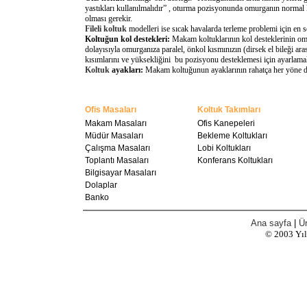
yastıkları kullanılmalıdır” , oturma pozisyonunda omurganın normal 
olması gerekir.
Fileli koltuk
modelleri ise sıcak havalarda terleme problemi için en 
Koltuğun kol destekleri:
Makam koltuklarının kol desteklerinin omu
dolayısıyla omurganıza paralel, önkol kısmınızın (dirsek el bileği a
kısımlarını ve yüksekliğini bu pozisyonu desteklemesi için ayarlamal
Koltuk
ayakları:
Makam koltuğunun ayaklarının rahatça her yöne döne
Ofis Masaları
Koltuk Takımları
Makam Masaları
Ofis Kanepeleri
Müdür Masaları
Bekleme Koltukları
Çalışma Masaları
Lobi Koltukları
Toplantı Masaları
Konferans Koltukları
Bilgisayar Masaları
Dolaplar
Banko
Ana sayfa
|
Ür
© 2003
Yı