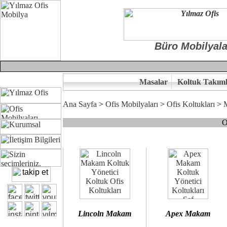
Büro Mobilyala
Masalar
Koltuk Takıml
Ana Sayfa
>
Ofis Mobilyaları
>
Ofis Koltukları
>
O
Çünkü sitemizde bulunan seçkin bürosit, goldsit ve modern makam kol
Ofisinizin dekorasyonunda ergonomi ve kaliteye önem veriyorsanız,
Size yakışan ofis koltuk tasarımına gelin birlikte karar verelim.
Kalite ve ergonomiyi arıyanların tercihi...Yılmaz Büro Mobilya
Lincoln Makam
Apex Makam