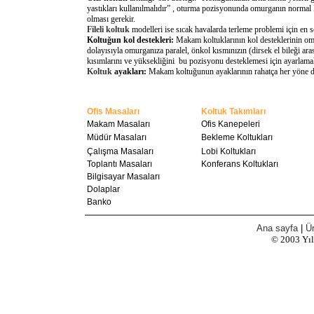
yastıkları kullanılmalıdır” , oturma pozisyonunda omurganın normal 
olması gerekir.
Fileli koltuk
modelleri ise sıcak havalarda terleme problemi için en 
Koltuğun kol destekleri:
Makam koltuklarının kol desteklerinin omu
dolayısıyla omurganıza paralel, önkol kısmınızın (dirsek el bileği a
kısımlarını ve yüksekliğini bu pozisyonu desteklemesi için ayarlamal
Koltuk
ayakları:
Makam koltuğunun ayaklarının rahatça her yöne döne
Ofis Masaları
Koltuk Takımları
Makam Masaları
Ofis Kanepeleri
Müdür Masaları
Bekleme Koltukları
Çalışma Masaları
Lobi Koltukları
Toplantı Masaları
Konferans Koltukları
Bilgisayar Masaları
Dolaplar
Banko
Ana sayfa
|
Ür
© 2003
Yı