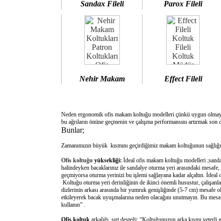
Sandax Fileli
Parox Fileli
Nehir Makam
Effect Fileli
Neden ergonomik ofis makam koltuğu modelleri çünkü uygun olm
bu ağrıların önüne geçmenin ve çalışma performansını artırmak son d
Bunlar;
Zamanımızın büyük kısmını geçirdiğimiz makam koltuğunun sağlığımı
Ofis koltuğu
yüksekliği:
İdeal ofis makam koltuğu modelleri ;sanda
halindeyken bacaklarınız ile sandalye oturma yeri arasındaki mesafe,
geçmiyorsa oturma yerinizi bu işlemi sağlayana kadar alçaltın. İdeal
Koltuğu oturma yeri derinliğinin de ikinci önemli husustur, çalışanla
dizlerinin arkası arasında bir yumruk genişliğinde (5-7 cm) mesafe o
etkileyerek bacak uyuşmalarına neden olacağını unutmayın. Bu mesafe 
kullanın” .
Ofis koltuk
arkalığı sırt desteği: “Koltuğunuzun arka kısmı yeterli 