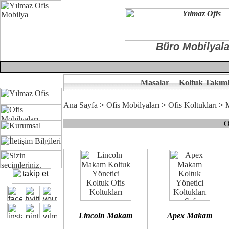
Büro Mobilyala
Masalar
Koltuk Takıml
Ana Sayfa
>
Ofis Mobilyaları
>
Ofis Koltukları
>
O
Çünkü sitemizde bulunan seçkin bürosit, goldsit ve modern makam kol
Ofisinizin dekorasyonunda ergonomi ve kaliteye önem veriyorsanız,
Size yakışan ofis koltuk tasarımına gelin birlikte karar verelim.
Kalite ve ergonomiyi arıyanların tercihi...Yılmaz Büro Mobilya
Lincoln Makam
Apex Makam