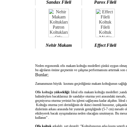
Sandax Fileli
Parox Fileli
Nehir Makam
Effect Fileli
Neden ergonomik ofis makam koltuğu modelleri çünkü uygun olm
bu ağrıların önüne geçmenin ve çalışma performansını artırmak son d
Bunlar;
Zamanımızın büyük kısmını geçirdiğimiz makam koltuğunun sağlığımı
Ofis koltuğu
yüksekliği:
İdeal ofis makam koltuğu modelleri ;sanda
halindeyken bacaklarınız ile sandalye oturma yeri arasındaki mesafe,
geçmiyorsa oturma yerinizi bu işlemi sağlayana kadar alçaltın. İdeal
Koltuğu oturma yeri derinliğinin de ikinci önemli husustur, çalışanla
dizlerinin arkası arasında bir yumruk genişliğinde (5-7 cm) mesafe o
etkileyerek bacak uyuşmalarına neden olacağını unutmayın. Bu mesafe 
kullanın” .
Ofis koltuk
arkalığı sırt desteği: “Koltuğunuzun arka kısmı yeterli 