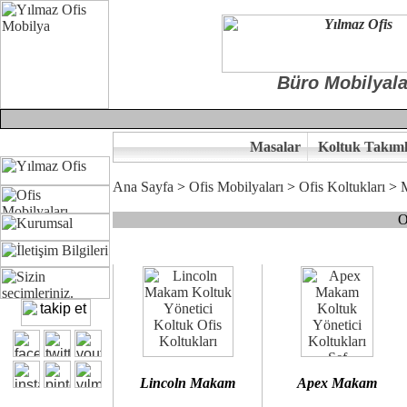
Büro Mobilyala
Masalar
Koltuk Takıml
Ana Sayfa
>
Ofis Mobilyaları
>
Ofis Koltukları
>
O
Çünkü sitemizde bulunan seçkin bürosit, goldsit ve modern makam kol
Ofisinizin dekorasyonunda ergonomi ve kaliteye önem veriyorsanız,
Size yakışan ofis koltuk tasarımına gelin birlikte karar verelim.
Kalite ve ergonomiyi arıyanların tercihi...Yılmaz Büro Mobilya
Lincoln Makam
Apex Makam