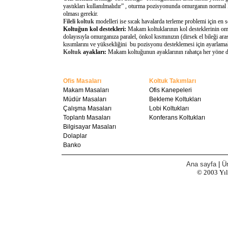
yastıkları kullanılmalıdır” , oturma pozisyonunda omurganın normal 
olması gerekir.
Fileli koltuk
modelleri ise sıcak havalarda terleme problemi için en 
Koltuğun kol destekleri:
Makam koltuklarının kol desteklerinin omu
dolayısıyla omurganıza paralel, önkol kısmınızın (dirsek el bileği a
kısımlarını ve yüksekliğini bu pozisyonu desteklemesi için ayarlamal
Koltuk
ayakları:
Makam koltuğunun ayaklarının rahatça her yöne döne
Ofis Masaları
Koltuk Takımları
Makam Masaları
Ofis Kanepeleri
Müdür Masaları
Bekleme Koltukları
Çalışma Masaları
Lobi Koltukları
Toplantı Masaları
Konferans Koltukları
Bilgisayar Masaları
Dolaplar
Banko
Ana sayfa
|
Ür
© 2003
Yı