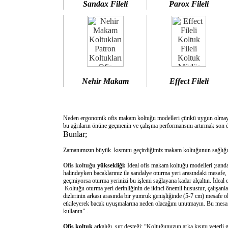
Sandax Fileli
Parox Fileli
Nehir Makam
Effect Fileli
Neden ergonomik ofis makam koltuğu modelleri çünkü uygun olm
bu ağrıların önüne geçmenin ve çalışma performansını artırmak son d
Bunlar;
Zamanımızın büyük kısmını geçirdiğimiz makam koltuğunun sağlığımı
Ofis koltuğu
yüksekliği:
İdeal ofis makam koltuğu modelleri ;sanda
halindeyken bacaklarınız ile sandalye oturma yeri arasındaki mesafe,
geçmiyorsa oturma yerinizi bu işlemi sağlayana kadar alçaltın. İdeal
Koltuğu oturma yeri derinliğinin de ikinci önemli husustur, çalışanla
dizlerinin arkası arasında bir yumruk genişliğinde (5-7 cm) mesafe o
etkileyerek bacak uyuşmalarına neden olacağını unutmayın. Bu mesafe 
kullanın” .
Ofis koltuk
arkalığı sırt desteği: “Koltuğunuzun arka kısmı yeterli 