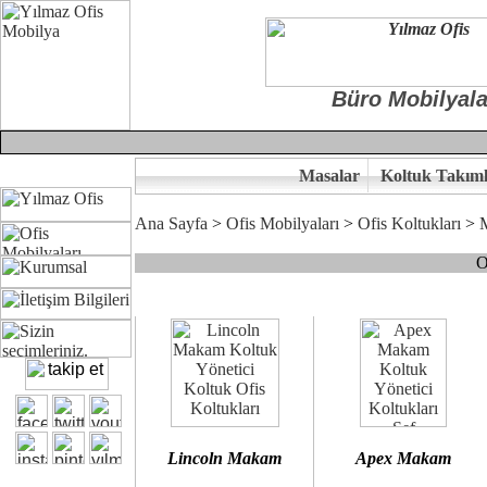
Büro Mobilyala
Masalar
Koltuk Takıml
Ana Sayfa
>
Ofis Mobilyaları
>
Ofis Koltukları
>
O
Çünkü sitemizde bulunan seçkin bürosit, goldsit ve modern makam kol
Ofisinizin dekorasyonunda ergonomi ve kaliteye önem veriyorsanız,
Size yakışan ofis koltuk tasarımına gelin birlikte karar verelim.
Kalite ve ergonomiyi arıyanların tercihi...Yılmaz Büro Mobilya
Lincoln Makam
Apex Makam