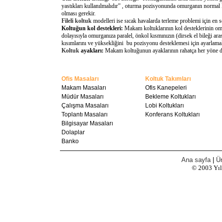
yastıkları kullanılmalıdır” , oturma pozisyonunda omurganın normal 
olması gerekir.
Fileli koltuk
modelleri ise sıcak havalarda terleme problemi için en 
Koltuğun kol destekleri:
Makam koltuklarının kol desteklerinin omu
dolayısıyla omurganıza paralel, önkol kısmınızın (dirsek el bileği a
kısımlarını ve yüksekliğini bu pozisyonu desteklemesi için ayarlamal
Koltuk
ayakları:
Makam koltuğunun ayaklarının rahatça her yöne döne
Ofis Masaları
Koltuk Takımları
Makam Masaları
Ofis Kanepeleri
Müdür Masaları
Bekleme Koltukları
Çalışma Masaları
Lobi Koltukları
Toplantı Masaları
Konferans Koltukları
Bilgisayar Masaları
Dolaplar
Banko
Ana sayfa
|
Ür
© 2003
Yı