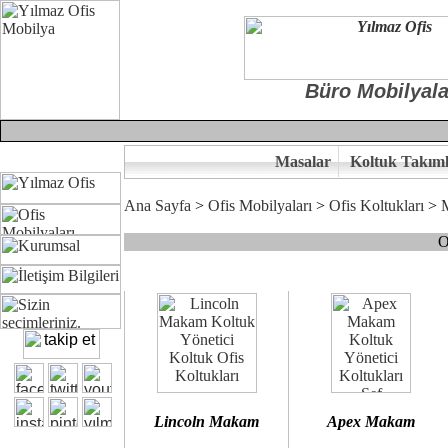
Büro Mobilyala
Masalar
Koltuk Takıml
Ana Sayfa
>
Ofis Mobilyaları
>
Ofis Koltukları
>
O
Çünkü sitemizde bulunan seçkin bürosit, goldsit ve modern makam kol
Ofisinizin dekorasyonunda ergonomi ve kaliteye önem veriyorsanız,
Size yakışan ofis koltuk tasarımına gelin birlikte karar verelim.
Kalite ve ergonomiyi arıyanların tercihi...Yılmaz Büro Mobilya
Lincoln Makam
Apex Makam