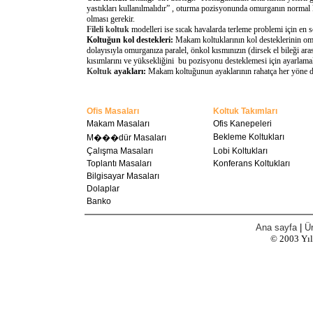
yastıkları kullanılmalıdır” , oturma pozisyonunda omurganın normal 
olması gerekir.
Fileli koltuk
modelleri ise sıcak havalarda terleme problemi için en 
Koltuğun kol destekleri:
Makam koltuklarının kol desteklerinin omu
dolayısıyla omurganıza paralel, önkol kısmınızın (dirsek el bileği a
kısımlarını ve yüksekliğini bu pozisyonu desteklemesi için ayarlamal
Koltuk
ayakları:
Makam koltuğunun ayaklarının rahatça her yöne döne
Ofis Masaları
Koltuk Takımları
Makam Masaları
Ofis Kanepeleri
Bekleme Koltukları
M���dür Masaları
Çalışma Masaları
Lobi Koltukları
Toplantı Masaları
Konferans Koltukları
Bilgisayar Masaları
Dolaplar
Banko
Ana sayfa
|
Ür
© 2003
Yı