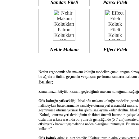
Sandax Fileli
Parox Fileli
Nehir Makam
Effect Fileli
Neden ergonomik ofis makam koltuğu modelleri çünkü uygun olm
bu ağrıların önüne geçmenin ve çalışma performansını artırmak son d
Bunlar;
Zamanımızın büyük kısmını geçirdiğimiz makam koltuğunun sağlığımı
Ofis koltuğu
yüksekliği:
İdeal ofis makam koltuğu modelleri ;sanda
halindeyken bacaklarınız ile sandalye oturma yeri arasındaki mesafe,
geçmiyorsa oturma yerinizi bu işlemi sağlayana kadar alçaltın. İdeal
Koltuğu oturma yeri derinliğinin de ikinci önemli husustur, çalışanla
dizlerinin arkası arasında bir yumruk genişliğinde (5-7 cm) mesafe o
etkileyerek bacak uyuşmalarına neden olacağını unutmayın. Bu mesafe 
kullanın” .
Ofis koltuk
arkalığı sırt desteği: “Koltuğunuzun arka kısmı yeterli 