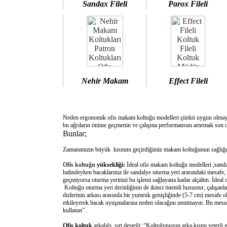
Sandax Fileli
Parox Fileli
Nehir Makam
Effect Fileli
Neden ergonomik ofis makam koltuğu modelleri çünkü uygun olm
bu ağrıların önüne geçmenin ve çalışma performansını artırmak son d
Bunlar;
Zamanımızın büyük kısmını geçirdiğimiz makam koltuğunun sağlığımı
Ofis koltuğu
yüksekliği:
İdeal ofis makam koltuğu modelleri ;sanda
halindeyken bacaklarınız ile sandalye oturma yeri arasındaki mesafe,
geçmiyorsa oturma yerinizi bu işlemi sağlayana kadar alçaltın. İdeal
Koltuğu oturma yeri derinliğinin de ikinci önemli husustur, çalışanla
dizlerinin arkası arasında bir yumruk genişliğinde (5-7 cm) mesafe o
etkileyerek bacak uyuşmalarına neden olacağını unutmayın. Bu mesafe 
kullanın” .
Ofis koltuk
arkalığı sırt desteği: “Koltuğunuzun arka kısmı yeterli 