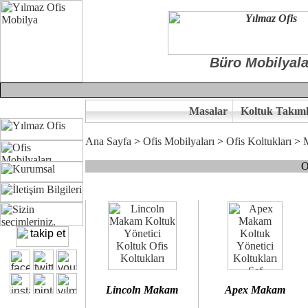
Büro Mobilyala
Masalar
Koltuk Takıml
Ana Sayfa
>
Ofis Mobilyaları
>
Ofis Koltukları
>
O
Çünkü sitemizde bulunan seçkin bürosit, goldsit ve modern makam kol
Ofisinizin dekorasyonunda ergonomi ve kaliteye önem veriyorsanız,
Size yakışan ofis koltuk tasarımına gelin birlikte karar verelim.
Kalite ve ergonomiyi arıyanların tercihi...Yılmaz Büro Mobilya
Lincoln Makam
Apex Makam