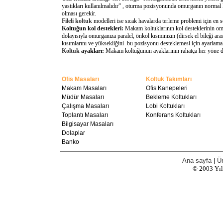
yastıkları kullanılmalıdır” , oturma pozisyonunda omurganın normal 
olması gerekir.
Fileli koltuk
modelleri ise sıcak havalarda terleme problemi için en 
Koltuğun kol destekleri:
Makam koltuklarının kol desteklerinin omu
dolayısıyla omurganıza paralel, önkol kısmınızın (dirsek el bileği a
kısımlarını ve yüksekliğini bu pozisyonu desteklemesi için ayarlamal
Koltuk
ayakları:
Makam koltuğunun ayaklarının rahatça her yöne döne
Ofis Masaları
Koltuk Takımları
Makam Masaları
Ofis Kanepeleri
Müdür Masaları
Bekleme Koltukları
Çalışma Masaları
Lobi Koltukları
Toplantı Masaları
Konferans Koltukları
Bilgisayar Masaları
Dolaplar
Banko
Ana sayfa
|
Ür
© 2003
Yı