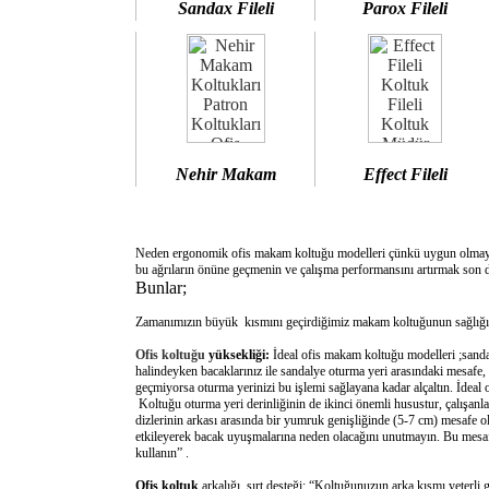
Sandax Fileli
Parox Fileli
Nehir Makam
Effect Fileli
Neden ergonomik ofis makam koltuğu modelleri çünkü uygun olm
bu ağrıların önüne geçmenin ve çalışma performansını artırmak son d
Bunlar;
Zamanımızın büyük kısmını geçirdiğimiz makam koltuğunun sağlığımı
Ofis koltuğu
yüksekliği:
İdeal ofis makam koltuğu modelleri ;sanda
halindeyken bacaklarınız ile sandalye oturma yeri arasındaki mesafe,
geçmiyorsa oturma yerinizi bu işlemi sağlayana kadar alçaltın. İdeal
Koltuğu oturma yeri derinliğinin de ikinci önemli husustur, çalışanla
dizlerinin arkası arasında bir yumruk genişliğinde (5-7 cm) mesafe o
etkileyerek bacak uyuşmalarına neden olacağını unutmayın. Bu mesafe 
kullanın” .
Ofis koltuk
arkalığı sırt desteği: “Koltuğunuzun arka kısmı yeterli 