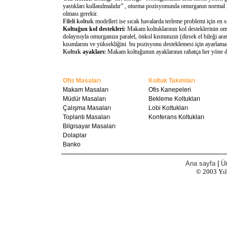
yastıkları kullanılmalıdır” , oturma pozisyonunda omurganın normal 
olması gerekir.
Fileli koltuk
modelleri ise sıcak havalarda terleme problemi için en 
Koltuğun kol destekleri:
Makam koltuklarının kol desteklerinin omu
dolayısıyla omurganıza paralel, önkol kısmınızın (dirsek el bileği a
kısımlarını ve yüksekliğini bu pozisyonu desteklemesi için ayarlamal
Koltuk
ayakları:
Makam koltuğunun ayaklarının rahatça her yöne döne
Ofis Masaları
Koltuk Takımları
Makam Masaları
Ofis Kanepeleri
Müdür Masaları
Bekleme Koltukları
Çalışma Masaları
Lobi Koltukları
Toplantı Masaları
Konferans Koltukları
Bilgisayar Masaları
Dolaplar
Banko
Ana sayfa
|
Ür
© 2003
Yı