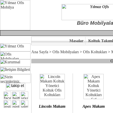
Büro Mobilyala
Masalar
Koltuk Takıml
Ana Sayfa
>
Ofis Mobilyaları
>
Ofis Koltukları
>
O
Çünkü sitemizde bulunan seçkin bürosit, goldsit ve modern makam kol
Ofisinizin dekorasyonunda ergonomi ve kaliteye önem veriyorsanız,
Size yakışan ofis koltuk tasarımına gelin birlikte karar verelim.
Kalite ve ergonomiyi arıyanların tercihi...Yılmaz Büro Mobilya
Lincoln Makam
Apex Makam