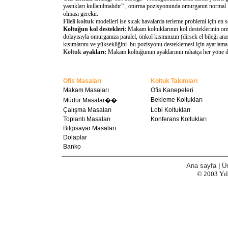
yastıkları kullanılmalıdır” , oturma pozisyonunda omurganın normal 
olması gerekir.
Fileli koltuk
modelleri ise sıcak havalarda terleme problemi için en 
Koltuğun kol destekleri:
Makam koltuklarının kol desteklerinin omu
dolayısıyla omurganıza paralel, önkol kısmınızın (dirsek el bileği a
kısımlarını ve yüksekliğini bu pozisyonu desteklemesi için ayarlamal
Koltuk
ayakları:
Makam koltuğunun ayaklarının rahatça her yöne döne
Ofis Masaları
Koltuk Takımları
Makam Masaları
Ofis Kanepeleri
Bekleme Koltukları
Müdür Masalar��
Çalışma Masaları
Lobi Koltukları
Toplantı Masaları
Konferans Koltukları
Bilgisayar Masaları
Dolaplar
Banko
Ana sayfa
|
Ür
© 2003
Yı