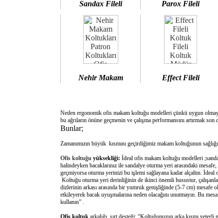
Sandax Fileli
Parox Fileli
Nehir Makam
Effect Fileli
Neden ergonomik ofis makam koltuğu modelleri çünkü uygun olm
bu ağrıların önüne geçmenin ve çalışma performansını artırmak son d
Bunlar;
Zamanımızın büyük kısmını geçirdiğimiz makam koltuğunun sağlığımı
Ofis koltuğu
yüksekliği:
İdeal ofis makam koltuğu modelleri ;sanda
halindeyken bacaklarınız ile sandalye oturma yeri arasındaki mesafe,
geçmiyorsa oturma yerinizi bu işlemi sağlayana kadar alçaltın. İdeal
Koltuğu oturma yeri derinliğinin de ikinci önemli husustur, çalışanla
dizlerinin arkası arasında bir yumruk genişliğinde (5-7 cm) mesafe o
etkileyerek bacak uyuşmalarına neden olacağını unutmayın. Bu mesafe 
kullanın” .
Ofis koltuk
arkalığı sırt desteği: “Koltuğunuzun arka kısmı yeterli 