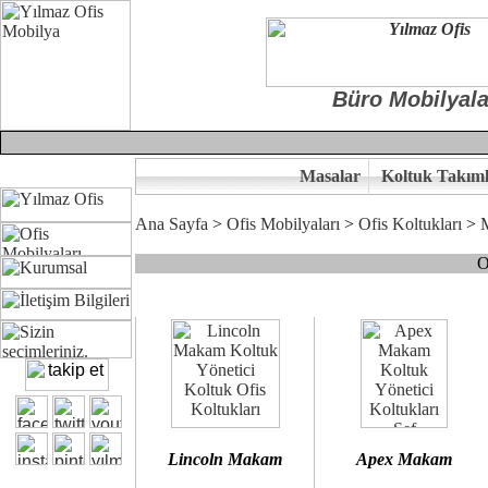
Büro Mobilyala
Masalar
Koltuk Takıml
Ana Sayfa
>
Ofis Mobilyaları
>
Ofis Koltukları
>
O
Çünkü sitemizde bulunan seçkin bürosit, goldsit ve modern makam kol
Ofisinizin dekorasyonunda ergonomi ve kaliteye önem veriyorsanız,
Size yakışan ofis koltuk tasarımına gelin birlikte karar verelim.
Kalite ve ergonomiyi arıyanların tercihi...Yılmaz Büro Mobilya
Lincoln Makam
Apex Makam