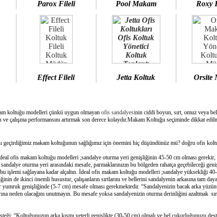
Parox Fileli
Pool Makam
Roxy 
Effect Fileli
Jetta Koltuk
Orsite
am koltuğu modelleri çünkü uygun olmayan
ofis sandalyesi
nin ciddi boyun, sırt, omuz veya bel
 ve çalışma performansını artırmak son derece kolaydır.Makam Koltuğu seçiminde dikkat edilme
geçirdiğimiz makam koltuğunun sağlığımız için önemini hiç düşündünüz mü? doğru ofis koltuğ
deal ofis makam koltuğu modelleri ;sandalye oturma yeri genişliğinin 45-50 cm olması gerekir,
e sandalye oturma yeri arasındaki mesafe, parmaklarınızın bu bölgeden rahatça geçebileceği geni
bu işlemi sağlayana kadar alçaltın. İdeal ofis makam koltuğu modelleri ;sandalye yüksekliği 40-
inin de ikinci önemli husustur, çalışanların sırtlarını ve bellerini sandalyenin arkasına tam day
bir yumruk genişliğinde (5-7 cm) mesafe olması gerekmektedir. “Sandalyenizin bacak arka yüzünü
ına neden olacağını unutmayın. Bu mesafe yoksa sandalyenizin oturma derinliğini azaltmak sırtın
esteği: “Koltuğunuzun arka kısmı yeterli genişlikte (30-50 cm) olmalı ve bel çukurluğunuzu dest