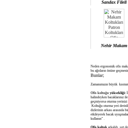
Sandax Fileli
Nehir Makam
Neden ergonomik ofis mak
bu ağrıların önüne geçmenin
Bunlar;
Zamanımızın büyük kısmını 
Ofis koltuğu
yüksekliği:
İ
halindeyken bacaklarınız il
geçmiyorsa oturma yerinizi 
Koltuğu oturma yeri derinliğ
dizlerinin arkası arasında 
etkileyerek bacak uyuşmalar
kullanın” .
Ofis koltuk
arkalığı sırt d