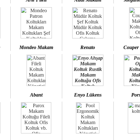
e
Mondeo Makam
Renato
Couper
Abant
Enyo Lükens
Por