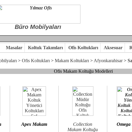
Büro Mobilyaları
Masalar
Koltuk Takımları
Ofis Koltukları
Aksesuar
R
bilyaları
>
Ofis Koltukları
>
Makam Koltukları
>
Afyonkarahisar
> Sa
Ofis Makam Koltuğu Modelleri
, goldsit ve modern makam koltukları hayal ettiğiniz özgün ofis orta
 kaliteye önem veriyorsanız,makam koltuk modellerimizi incelemenizi
n birlikte karar verelim.
hi...Yılmaz Büro Mobilya
m
Apex Makam
Collection
Omega
Makam Koltuğu