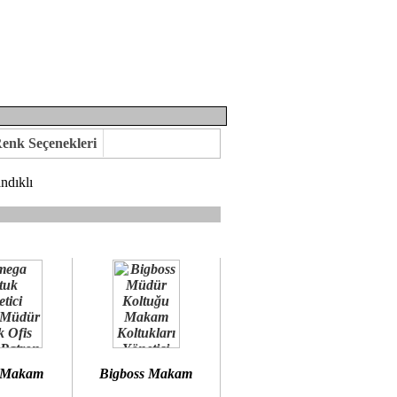
enk Seçenekleri
ndıklı
mına kavuşabilirsiniz.
 öneririz.
 Makam
Bigboss Makam