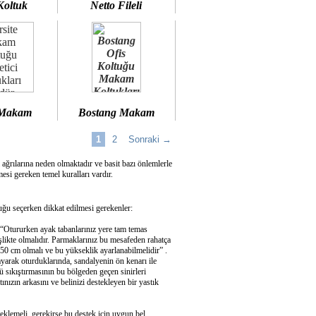
Koltuk
Netto Fileli
 Makam
Bostang Makam
1
2
Sonraki →
 ağrılarına neden olmaktadır ve basit bazı önlemlerle
si gereken temel kuralları vardır.
u seçerken dikkat edilmesi gerekenler:
 “Otururken ayak tabanlarınız yere tam temas
şlikte olmalıdır. Parmaklarınız bu mesafeden rahatça
50 cm olmalı ve bu yükseklik ayarlanabilmelidir” .
ayarak oturduklarında, sandalyenin ön kenarı ile
 sıkıştırmasının bu bölgeden geçen sinirleri
ızın arkasını ve belinizi destekleyen bir yastık
eklemeli, gerekirse bu destek için uygun bel