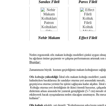
Sandax Fileli
Parox Fileli
Nehir Makam
Effect Fileli
Neden ergonomik ofis makam koltuğu modelleri çünkü uygun olm
bu ağrıların önüne geçmenin ve çalışma performansını artırmak son d
Bunlar;
Zamanımızın büyük kısmını geçirdiğimiz makam koltuğunun sağlığımı
Ofis koltuğu
yüksekliği:
İdeal ofis makam koltuğu modelleri ;sanda
halindeyken bacaklarınız ile sandalye oturma yeri arasındaki mesafe,
geçmiyorsa oturma yerinizi bu işlemi sağlayana kadar alçaltın. İdeal
Koltuğu oturma yeri derinliğinin de ikinci önemli husustur, çalışanla
dizlerinin arkası arasında bir yumruk genişliğinde (5-7 cm) mesafe o
etkileyerek bacak uyuşmalarına neden olacağını unutmayın. Bu mesafe 
kullanın” .
Ofis koltuk
arkalığı sırt desteği: “Koltuğunuzun arka kısmı yeterli 