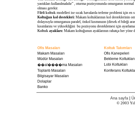
yastıkları kullanılmalıdır” , oturma pozisyonunda omurganın normal 
olması gerekir.
Fileli koltuk
modelleri ise sıcak havalarda terleme problemi için en 
Koltuğun kol destekleri:
Makam koltuklarının kol desteklerinin omu
dolayısıyla omurganıza paralel, önkol kısmınızın (dirsek el bileği a
kısımlarını ve yüksekliğini bu pozisyonu desteklemesi için ayarlamal
Koltuk
ayakları:
Makam koltuğunun ayaklarının rahatça her yöne döne
Ofis Masaları
Koltuk Takımları
Makam Masaları
Ofis Kanepeleri
Müdür Masaları
Bekleme Koltukları
Lobi Koltukları
��al����ma Masaları
Toplantı Masaları
Konferans Koltukla
Bilgisayar Masaları
Dolaplar
Banko
Ana sayfa
|
Ür
© 2003
Yı