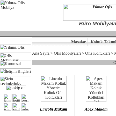
Büro Mobilyala
Masalar
Koltuk Takıml
Ana Sayfa
>
Ofis Mobilyaları
>
Ofis Koltukları
>
O
Çünkü sitemizde bulunan seçkin bürosit, goldsit ve modern makam kol
Ofisinizin dekorasyonunda ergonomi ve kaliteye önem veriyorsanız,
Size yakışan ofis koltuk tasarımına gelin birlikte karar verelim.
Kalite ve ergonomiyi arıyanların tercihi...Yılmaz Büro Mobilya
Lincoln Makam
Apex Makam