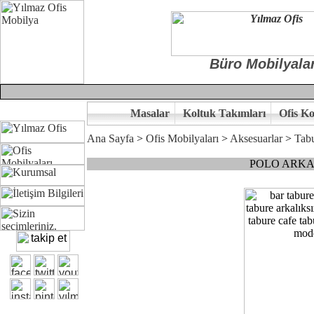
Büro Mobilyalar
Masalar
Koltuk Takımları
Ofis Ko
Ana Sayfa
>
Ofis Mobilyaları
>
Aksesuarlar
>
Tab
POLO ARKA
Çünkü sitemizde bulunan seçkin ürünler ile hayal ettiğiniz özgün ofi
Ofisinizin dekorasyonunda ergonomi ve kaliteye önem veriyorsanız,of
Size yakışan ofis tasarımına gelin birlikte karar verelim.
Kalite ve ergonomiyi arıyanların tercihi...Yılmaz Büro Mobilya