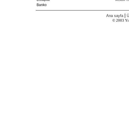
Banko
|
Ana sayfa
Ü
© 2003
Yı