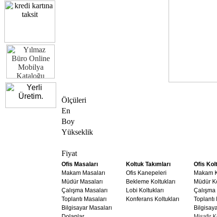
Ölçüleri
En
Boy
Yükseklik
Fiyat
Ofis Masaları
Koltuk Takımları
Ofis Kol
Makam Masaları
Ofis Kanepeleri
Makam Ko
Müdür Masaları
Bekleme Koltukları
Müdür Ko
Çalışma Masaları
Lobi Koltukları
Çalışma 
Toplantı Masaları
Konferans Koltukları
Toplantı 
Bilgisayar Masaları
Bilgisaya
Dolaplar
Misafir K