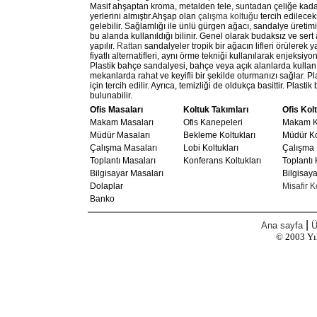
Masif ahşaptan kroma, metalden tele, suntadan çeliğe kadar
yerlerini almıştır.Ahşap olan
çalışma koltuğu
tercih edilecek
gelebilir. Sağlamlığı ile ünlü gürgen ağacı, sandalye üretimi
bu alanda kullanıldığı bilinir. Genel olarak budaksız ve ser
yapılır.
Rattan
sandalyeler tropik bir ağacın lifleri örülerek
fiyatlı alternatifleri, aynı örme tekniği kullanılarak enjeksiyo
Plastik bahçe sandalyesi, bahçe veya açık alanlarda kullanıl
mekanlarda rahat ve keyifli bir şekilde oturmanızı sağlar. Pl
için tercih edilir. Ayrıca, temizliği de oldukça basittir. Plast
bulunabilir.
Ofis Masaları
Koltuk Takımları
Ofis Kolt
Makam Masaları
Ofis Kanepeleri
Makam Ko
Müdür Masaları
Bekleme Koltukları
Müdür Ko
Çalışma Masaları
Lobi Koltukları
Çalışma 
Toplantı Masaları
Konferans Koltukları
Toplantı 
Bilgisayar Masaları
Bilgisaya
Dolaplar
Misafir K
Banko
|
Ana sayfa
Ü
© 2003
Yı