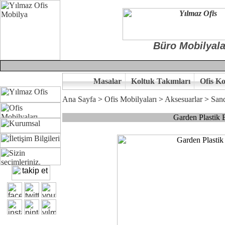
Büro Mobilyala
Masalar
Koltuk Takımları
Ofis Ko
Ana Sayfa
>
Ofis Mobilyaları
>
Aksesuarlar
>
San
Garden Plastik 
Çünkü sitemizde bulunan seçkin ürünler ile hayal ettiğiniz özgün ofi
Ofisinizin dekorasyonunda ergonomi ve kaliteye önem veriyorsanız,of
Size yakışan ofis tasarımına gelin birlikte karar verelim.
Kalite ve ergonomiyi arıyanların tercihi...Yılmaz Büro Mobilya