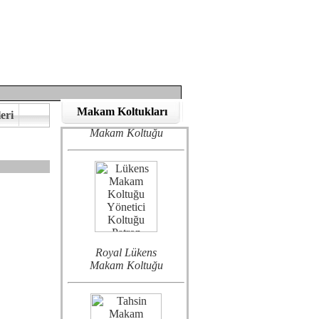
Bostang VIP
Makam Koltukları
eri
Makam Koltuğu
Royal Lükens
eririz.
Makam Koltuğu