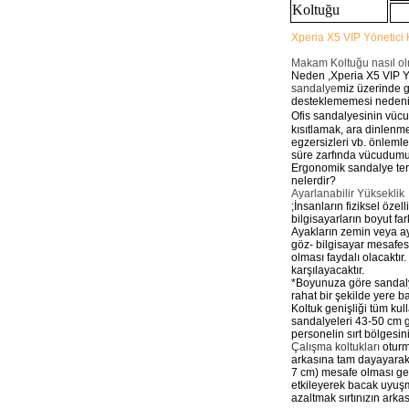
Koltuğu
Xperia X5 VIP Yönetici 
Makam Koltuğu nasıl ol
Neden ,Xperia X5 VIP Yö
sandalye
miz üzerinde g
desteklememesi nedeniyl
Ofis sandalyesinin vücu
kısıtlamak, ara dinlenm
egzersizleri vb. önleml
süre zarfında vücudumu
Ergonomik sandalye teri
nelerdir?
Ayarlanabilir Yükseklik
;İnsanların fiziksel öze
bilgisayarların boyut far
Ayakların zemin veya ay
göz- bilgisayar mesafes
olması faydalı olacaktı
karşılayacaktır.
*Boyunuza göre sandalye
rahat bir şekilde yere b
Koltuk genişliği tüm kull
sandalyeleri 43-50 cm ge
personelin sırt bölgesin
Çalışma koltukları
oturma
arkasına tam dayayarak 
7 cm) mesafe olması ger
etkileyerek bacak uyuş
azaltmak sırtınızın arkas