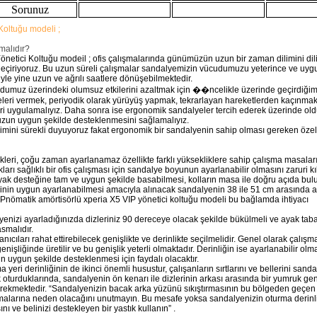
Sorunuz
Koltuğu modeli ;
malıdır?
netici Koltuğu modeil ; ofis çalışmalarında günümüzün uzun bir zaman dilimini dil
eçiriyoruz. Bu uzun süreli çalışmalar sandalyemizin vücudumuzu yeterince ve uyg
e yine uzun ve ağrılı saatlere dönüşebilmektedir.
dumuz üzerindeki olumsuz etkilerini azaltmak için ��ncelikle üzerinde geçirdiğimi
eleri vermek, periyodik olarak yürüyüş yapmak, tekrarlayan hareketlerden kaçınmak,
eri uygulamalıyız. Daha sonra ise ergonomik sandalyeler tercih ederek üzerinde o
zun uygun şekilde desteklenmesini sağlamalıyız.
mini sürekli duyuyoruz fakat ergonomik bir sandalyenin sahip olması gereken özell
llikleri, çoğu zaman ayarlanamaz özellikte farklı yüksekliklere sahip çalışma masaları
kları sağlıklı bir ofis çalışması için sandalye boyunun ayarlanabilir olmasını zaruri kı
ak desteğine tam ve uygun şekilde basabilmesi, kolların masa ile doğru açıda bul
inin uygun ayarlanabilmesi amacıyla alınacak sandalyenin 38 ile 51 cm arasında ay
r. Pnömatik amörtisörlü xperia X5 VIP yönetici koltuğu modeli bu bağlamda ihtiyacı
nizi ayarladığınızda dizleriniz 90 dereceye olacak şekilde bükülmeli ve ayak taba
asmalıdır.
anıcıları rahat ettirebilecek genişlikte ve derinlikte seçilmelidir. Genel olarak çalışm
nişliğinde üretilir ve bu genişlik yeterli olmaktadır. Derinliğin ise ayarlanabilir olm
in uygun şekilde desteklenmesi için faydalı olacaktır.
 yeri derinliğinin de ikinci önemli husustur, çalışanların sırtlarını ve bellerini sand
oturduklarında, sandalyenin ön kenarı ile dizlerinin arkası arasında bir yumruk gen
ekmektedir. “Sandalyenizin bacak arka yüzünü sıkıştırmasının bu bölgeden geçen s
malarına neden olacağını unutmayın. Bu mesafe yoksa sandalyenizin oturma derinli
ını ve belinizi destekleyen bir yastık kullanın” .