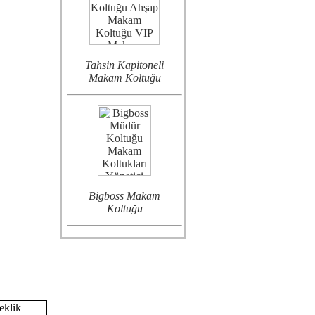
Tahsin Kapitoneli
Makam Koltuğu
Bigboss Makam
Koltuğu
eklik
Enyo Lükens