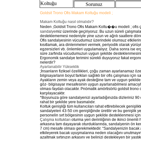
Koltuğu
Sorunuz
Goldsit Trono Ofis Makam Koltuğu modeli ;
Makam Koltuğu nasıl olmalıdır?
Neden ,Goldsit Trono Ofis Makam Koltu��u modeli ; ofis
sandalye
miz üzerinde geçiriyoruz. Bu uzun süreli çalışma
desteklememesi nedeniyle yine uzun ve ağrılı saatlere dön
Ofis sandalyesinin vücudumuz üzerindeki olumsuz etkilerini 
kısıtlamak, ara dinlenmeleri vermek, periyodik olarak yürü
egzersizleri vb. önlemleri uygulamalıyız. Daha sonra ise 
süre zarfında vücudumuzun uygun şekilde desteklenmesini
Ergonomik sandalye terimini sürekli duyuyoruz fakat ergono
nelerdir?
Ayarlanabilir Yükseklik
;İnsanların fiziksel özellikleri, çoğu zaman ayarlanamaz özel
bilgisayarların boyut farkları sağlıklı bir ofis çalışması içi
Ayakların zemin veya ayak desteğine tam ve uygun şekilde 
göz- bilgisayar mesafesinin uygun ayarlanabilmesi amacıyl
olması faydalı olacaktır. Pnömatik amörtisörlü goldsit tron
karşılayacaktır.
*Boyunuza göre sandalyenizi ayarladığınızda dizleriniz 90 
rahat bir şekilde yere basmalıdır.
Koltuk genişliği tüm kullanıcıları rahat ettirebilecek genişlik
sandalyeleri 43-50 cm genişliğinde üretilir ve bu genişlik yet
personelin sırt bölgesinin uygun şekilde desteklenmesi için f
Çalışma koltukları
oturma yeri derinliğinin de ikinci önemli h
arkasına tam dayayarak oturduklarında, sandalyenin ön kenar
7 cm) mesafe olması gerekmektedir. “Sandalyenizin bacak a
etkileyerek bacak uyuşmalarına neden olacağını unutmayın
azaltmak sırtınızın arkasını ve belinizi destekleyen bir yastık