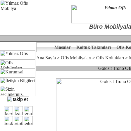
Büro Mobilyala
Masalar
Koltuk Takımları
Ofis Ko
Ana Sayfa
>
Ofis Mobilyaları
>
Ofis Koltukları
>
Goldsit Trono O
Çünkü sitemizde bulunan seçkin ürünler ile hayal ettiğiniz özgün ofi
Ofisinizin dekorasyonunda ergonomi ve kaliteye önem veriyorsanız,of
Size yakışan ofis tasarımına gelin birlikte karar verelim.
Kalite ve ergonomiyi arıyanların tercihi...Yılmaz Büro Mobilya