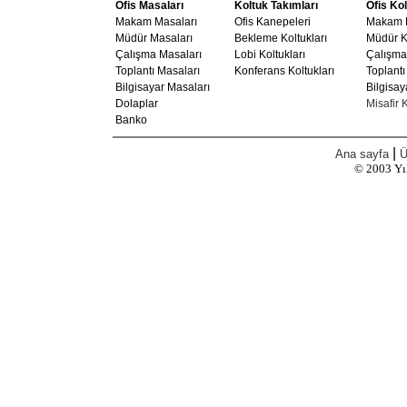
Ofis Masaları
Koltuk Takımları
Ofis Kol
Makam Masaları
Ofis Kanepeleri
Makam K
Müdür Masaları
Bekleme Koltukları
Müdür Ko
Çalışma Masaları
Lobi Koltukları
Çalışma 
Toplantı Masaları
Konferans Koltukları
Toplantı
Bilgisayar Masaları
Bilgisay
Dolaplar
Misafir K
Banko
|
Ana sayfa
Ü
© 2003
Yı