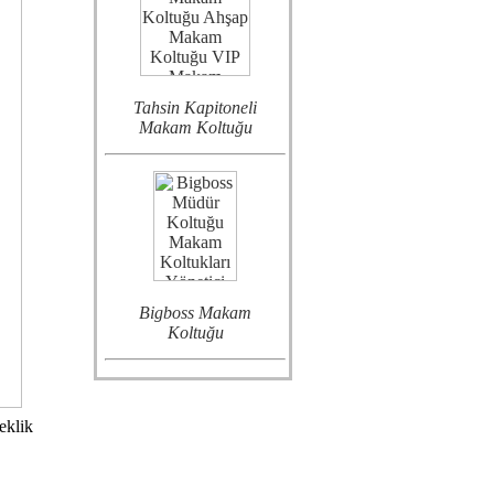
Tahsin Kapitoneli
Makam Koltuğu
Bigboss Makam
Koltuğu
eklik
Enyo Lükens