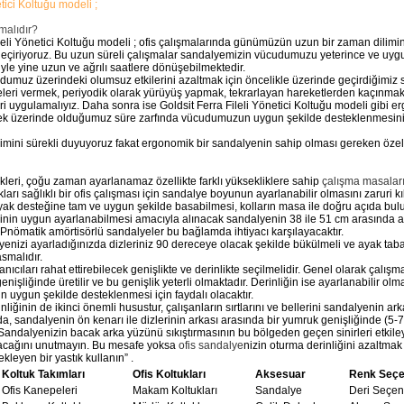
tici Koltuğu modeli ;
malıdır?
leli Yönetici Koltuğu modeli ; ofis çalışmalarında günümüzün uzun bir zaman dilimin
eçiriyoruz. Bu uzun süreli çalışmalar sandalyemizin vücudumuzu yeterince ve uyg
e yine uzun ve ağrılı saatlere dönüşebilmektedir.
dumuz üzerindeki olumsuz etkilerini azaltmak için öncelikle üzerinde geçirdiğimiz s
eleri vermek, periyodik olarak yürüyüş yapmak, tekrarlayan hareketlerden kaçınmak,
ri uygulamalıyız. Daha sonra ise Goldsit Ferra Fileli Yönetici Koltuğu modeli gibi 
rek üzerinde olduğumuz süre zarfında vücudumuzun uygun şekilde desteklenmesin
mini sürekli duyuyoruz fakat ergonomik bir sandalyenin sahip olması gereken özell
llikleri, çoğu zaman ayarlanamaz özellikte farklı yüksekliklere sahip
çalışma masalar
kları sağlıklı bir ofis çalışması için sandalye boyunun ayarlanabilir olmasını zaruri kı
ak desteğine tam ve uygun şekilde basabilmesi, kolların masa ile doğru açıda bul
inin uygun ayarlanabilmesi amacıyla alınacak sandalyenin 38 ile 51 cm arasında ay
. Pnömatik amörtisörlü sandalyeler bu bağlamda ihtiyacı karşılayacaktır.
nizi ayarladığınızda dizleriniz 90 dereceye olacak şekilde bükülmeli ve ayak taba
asmalıdır.
anıcıları rahat ettirebilecek genişlikte ve derinlikte seçilmelidir. Genel olarak çalışm
nişliğinde üretilir ve bu genişlik yeterli olmaktadır. Derinliğin ise ayarlanabilir olm
in uygun şekilde desteklenmesi için faydalı olacaktır.
nliğinin de ikinci önemli husustur, çalışanların sırtlarını ve bellerini sandalyenin ar
a, sandalyenin ön kenarı ile dizlerinin arkası arasında bir yumruk genişliğinde (5
Sandalyenizin bacak arka yüzünü sıkıştırmasının bu bölgeden geçen sinirleri etkil
acağını unutmayın. Bu mesafe yoksa
ofis sandalye
nizin oturma derinliğini azaltmak 
ekleyen bir yastık kullanın” .
Koltuk Takımları
Ofis Koltukları
Aksesuar
Renk Seçe
Ofis Kanepeleri
Makam Koltukları
Sandalye
Deri Seçen