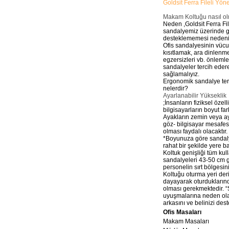
Goldsit Ferra Fileli Yöne
Makam Koltuğu nasıl ol
Neden ,Goldsit Ferra Fi
sandalyemiz üzerinde g
desteklememesi nedeniyl
Ofis sandalyesinin vücu
kısıtlamak, ara dinlenm
egzersizleri vb. önlemle
sandalyeler tercih ede
sağlamalıyız.
Ergonomik sandalye teri
nelerdir?
Ayarlanabilir Yükseklik
;İnsanların fiziksel öze
bilgisayarların boyut far
Ayakların zemin veya ay
göz- bilgisayar mesafes
olması faydalı olacaktır
*Boyunuza göre sandalye
rahat bir şekilde yere b
Koltuk genişliği tüm kull
sandalyeleri 43-50 cm ge
personelin sırt bölgesin
Koltuğu oturma yeri deri
dayayarak oturduklarınd
olması gerekmektedir. “
uyuşmalarına neden ol
arkasını ve belinizi dest
Ofis Masaları
Makam Masaları