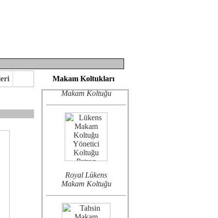
Bostang VIP
eri
Makam Koltukları
Makam Koltuğu
Royal Lükens
eririz.
Makam Koltuğu