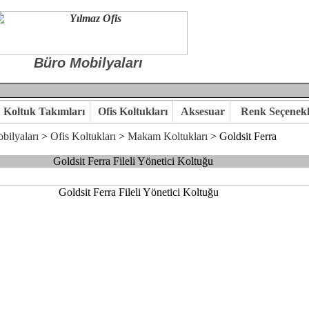
Büro Mobilyaları
Koltuk Takımları
Ofis Koltukları
Aksesuar
Renk Seçenekl
bilyaları
>
Ofis Koltukları
>
Makam Koltukları
> Goldsit Ferra
Goldsit Ferra Fileli Yönetici Koltuğu
 ile hayal ettiğiniz özgün ofis ortamına kavuşabilirsiniz.
kaliteye önem veriyorsanız,ofis mobilya ürünlerimizi incelemenizi ön
kte karar verelim.
hi...Yılmaz Büro Mobilya