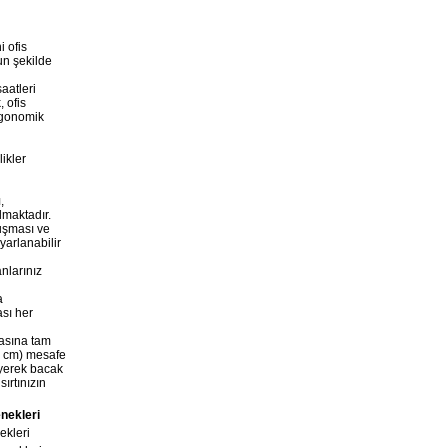
Koltuk
i ofis
un şekilde
aatleri
 ofis
ergonomik
i
ikler
Quatro Fileli Ofis
ı
,
Koltuğu
lmaktadır.
uşması ve
arlanabilir
nlarınız
a
ası her
kasına tam
-7 cm) mesafe
eyerek bacak
Alpha Fileli
sırtınızın
Yönetici Koltuğu
nekleri
ekleri