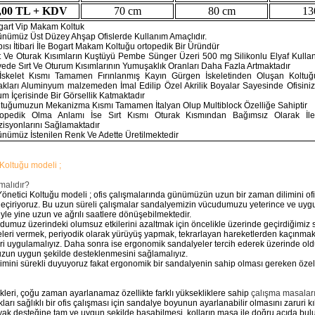
,00 TL + KDV
70 cm
80 cm
13
gart Vip Makam Koltuk
ünümüz Üst Düzey Ahşap Ofislerde Kullanım Amaçlıdır.
ısı İtibari İle Bogart Makam Koltuğu ortopedik Bir Üründür
rt Ve Oturak Kısımların Kuştüyü Pembe Sünger Üzeri 500 mg Silikonlu Elyaf Kulla
ede Sırt Ve Oturum Kısımlarının Yumuşaklık Oranları Daha Fazla Artmaktadır
 İskelet Kısmı Tamamen Fırınlanmış Kayın Gürgen İskeletinden Oluşan Koltu
akları Aluminyum malzemeden İmal Edilip Özel Akrilik Boyalar Sayesinde Ofisiniz
m İçerisinde Bir Görsellik Katmaktadır
ltuğumuzun Mekanizma Kısmı Tamamen İtalyan Olup Multiblock Özelliğe Sahiptir
topedik Olma Anlamı İse Sırt Kısmı Oturak Kısmından Bağımsız Olarak İler
zisyonlarını Sağlamaktadır
nümüz İstenilen Renk Ve Adette Üretilmektedir
 Koltuğu modeli ;
malıdır?
Yönetici Koltuğu modeli ; ofis çalışmalarında günümüzün uzun bir zaman dilimini of
eçiriyoruz. Bu uzun süreli çalışmalar sandalyemizin vücudumuzu yeterince ve uyg
e yine uzun ve ağrılı saatlere dönüşebilmektedir.
dumuz üzerindeki olumsuz etkilerini azaltmak için öncelikle üzerinde geçirdiğimiz s
eleri vermek, periyodik olarak yürüyüş yapmak, tekrarlayan hareketlerden kaçınmak,
eri uygulamalıyız. Daha sonra ise ergonomik sandalyeler tercih ederek üzerinde o
zun uygun şekilde desteklenmesini sağlamalıyız.
mini sürekli duyuyoruz fakat ergonomik bir sandalyenin sahip olması gereken özell
llikleri, çoğu zaman ayarlanamaz özellikte farklı yüksekliklere sahip
çalışma masalar
kları sağlıklı bir ofis çalışması için sandalye boyunun ayarlanabilir olmasını zaruri kı
ak desteğine tam ve uygun şekilde basabilmesi, kolların masa ile doğru açıda bul