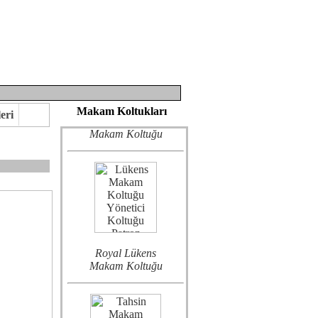
Bostang VIP
Makam Koltukları
eri
Makam Koltuğu
Royal Lükens
eririz.
Makam Koltuğu