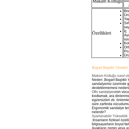
Makam Koltuğu
Bo
Ür
Yap
Sı
say
İç
Özellikleri
Ay
uyu
Ko
Or
Po
Ürü
Bogart Başlıklı Yönetici
Makam Koltuğu nasıl ol
Neden ,Bogart Başlıklı 
sandalyemiz üzerinde g
desteklememesi nedeniyl
Ofis sandalyesi
nin vücu
kısıtlamak, ara dinlenm
egzersizleri vb. önleml
süre zarfında vücudumu
Ergonomik sandalye teri
nelerdir?
Ayarlanabilir Yükseklik
;İnsanların fiziksel öze
bilgisayarların boyut far
Ayakların zemin veya ay