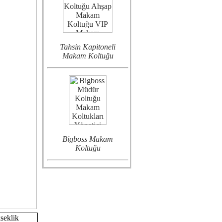
Tahsin Kapitoneli
Makam Koltuğu
Bigboss Makam
Koltuğu
seklik
Enyo Lükens