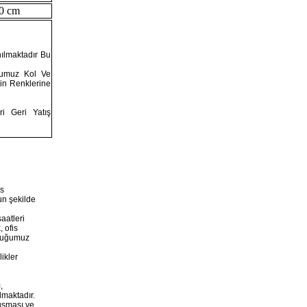
Koltuk
0 cm
nılmaktadır Bu
ğumuz Kol Ve
in Renklerine
i Geri Yatış
Quatro Fileli Ofis
Koltuğu
is
un şekilde
aatleri
 ofis
lduğumuz
Alpha Fileli
ikler
Yönetici Koltuğu
ı
,
lmaktadır.
uşması ve