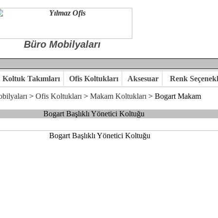
Büro Mobilyaları
Koltuk Takımları
Ofis Koltukları
Aksesuar
Renk Seçenekl
bilyaları
>
Ofis Koltukları
>
Makam Koltukları
> Bogart
Makam
Bogart Başlıklı Yönetici Koltuğu
 ile hayal ettiğiniz özgün ofis ortamına kavuşabilirsiniz.
kaliteye önem veriyorsanız,ofis mobilya ürünlerimizi incelemenizi ön
kte karar verelim.
hi...Yılmaz Büro Mobilya