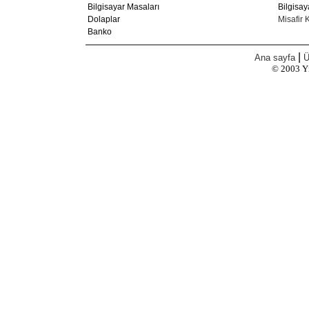
Bilgisayar Masaları
Bilgisay
Dolaplar
Misafir K
Banko
|
Ana sayfa
Ü
© 2003
Y