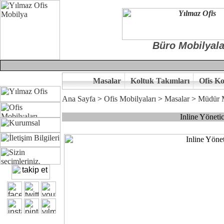
Büro Mobilyala
Masalar
Koltuk Takımları
Ofis Ko
Ana Sayfa
>
Ofis Mobilyaları
>
Masalar
>
Müdür M
Inline Yöneti
Çünkü sitemizde bulunan seçkin ürünler ile hayal ettiğiniz özgün ofi
Ofisinizin dekorasyonunda ergonomi ve kaliteye önem veriyorsanız,of
Size yakışan ofis tasarımına gelin birlikte karar verelim.
Kalite ve ergonomiyi arıyanların tercihi...Yılmaz Büro Mobilya