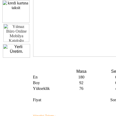
Masa
Se
En
180
Boy
92
Yükseklik
76
Fiyat
So