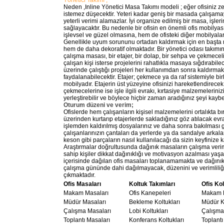
Yönetici Takımı ;
Neden ,Inline Yönetici Masa Takımı modeli ; eğer ofisiniz ze
istemez düşecektir. Yeteri kadar geniş bir masada çalışamay
yeterli verimi alamazlar. İyi organize edilmiş bir masa, işler
sağlayacaktır. Bu nedenle bir ofisin en önemli ofis mobilyas
işlevsel ve güzel olmasına, hem de ofisteki diğer mobilyala
Genellikle uyum sorununu ortadan kaldırmak için en başt
hem de daha dekoratif olmaktadır. Bir yönetici odası takım
çalışma masası, bir etajer, bir dolap, bir sehpa ve çekmece
çalışan kişi isterse projelerini rahatlıkla masaya sığdırabil
üzerinde çalıştığı projeleri her kullanımdan sonra kaldı
faydalanabilecektir. Etajer; çekmece ya da raf sistemiyle bi
mobilyadır. Etajerin üst yüzeyine ofisinizi hareketlendirecek 
çekmecelerine ise işle ilgili evrakı, kırtasiye malzemeleriniz
yerleştirebilir ve böylece hiçbir zaman aradığınız şeyi kay
Oturum düzeni ve verim;
Ofislerde hem çalışanların kişisel malzemelerini ortalıkta 
üzerinden kurtarıp etajerlerde sakladığınız göz atılacak ev
işlemden kaldırılmış dosyalarınız ve daha sonra bakılması g
çalışanlarınızın çantaları da yerlerde ya da sandalye arka
keson gibi parçaların nasıl kullanılacağı da sizin keyfinize k
Araştırmalar doğrultusunda dağınık masaların çalışma verim
sahip kişiler dikkat dağınıklığı ve motivasyon azalması yaş
içerisinde dağılan ofis masaları toplanamamakta ve dağınık
çalışma gününde dahi dağılmayacak, düzenini ve verimliliği
çıkmaktadır.
Ofis Masaları
Koltuk Takımları
Ofis Kol
Makam Masaları
Ofis Kanepeleri
Makam K
Müdür Masaları
Bekleme Koltukları
Müdür Ko
Çalışma Masaları
Lobi Koltukları
Çalışma 
Toplantı Masaları
Konferans Koltukları
Toplantı