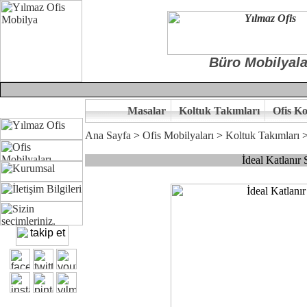
Büro Mobilyala
Masalar
Koltuk Takımları
Ofis Ko
Ana Sayfa
>
Ofis Mobilyaları
>
Koltuk Takımları
İdeal Katlanır
Çünkü sitemizde bulunan seçkin ürünler ile hayal ettiğiniz özgün ofi
Ofisinizin dekorasyonunda ergonomi ve kaliteye önem veriyorsanız,of
Size yakışan ofis tasarımına gelin birlikte karar verelim.
Kalite ve ergonomiyi arıyanların tercihi...Yılmaz Büro Mobilya