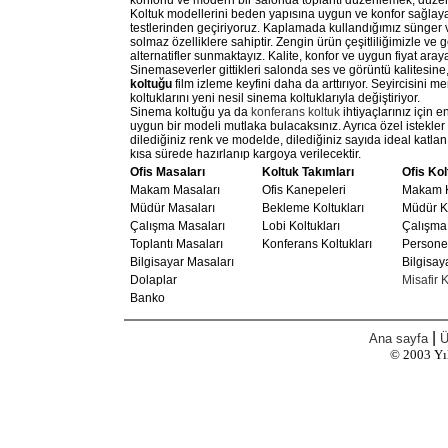
konforlu ve modern bir salonda toplantı düzenlemek, düzenl
Koltuk modellerini beden yapısına uygun ve konfor sağlaya
testlerinden geçiriyoruz. Kaplamada kullandığımız sünger ve
solmaz özelliklere sahiptir. Zengin ürün çeşitliliğimizle ve 
alternatifler sunmaktayız. Kalite, konfor ve uygun fiyat aray
Sinemaseverler gittikleri salonda ses ve görüntü kalitesin
koltuğu
film izleme keyfini daha da arttırıyor. Seyircisini
koltuklarını yeni nesil sinema koltuklarıyla değiştiriyor.
Sinema koltuğu ya da
konferans koltuk
ihtiyaçlarınız için 
uygun bir modeli mutlaka bulacaksınız. Ayrıca özel istekle
dilediğiniz renk ve modelde, dilediğiniz sayıda ideal katlanı
kısa sürede hazırlanıp kargoya verilecektir.
Ofis Masaları
Koltuk Takımları
Ofis Kol
Makam Masaları
Ofis Kanepeleri
Makam K
Müdür Masaları
Bekleme Koltukları
Müdür Ko
Çalışma Masaları
Lobi Koltukları
Çalışma 
Toplantı Masaları
Konferans Koltukları
Personel
Bilgisayar Masaları
Bilgisay
Dolaplar
Misafir K
Banko
|
Ana sayfa
Ü
© 2003
Yı