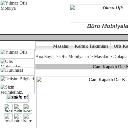
Büro Mobilyala
Masalar
Koltuk Takımları
Ofis Ko
Ana Sayfa
>
Ofis Mobilyaları
>
Masalar
>
Dolapla
Cam Kapaklı Dar K
Çünkü sitemizde bulunan seçkin ahşap kapaklı, kapaksız dosya dolapla
Ofisinizin dekorasyonunda ergonomi ve kaliteye önem veriyorsanız,of
Size yakışan kitaplık tasarımına gelin birlikte karar verelim.
Kalite ve ergonomiyi arıyanların tercihi...Yılmaz Büro Mobilya