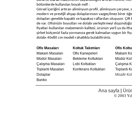
bölümlerde kullanılan boyalı mdf ;
Görsel içeriğini artıran aliminyum profil, aliminyum çerçeve, s
modern ve prestijli ahşap dolaplarınızın vazgeçilmez birer öğel
dolapları genelde kapaklı ve kapaksız raflardan oluşuyor. Çift 
de var. Ofisinizin boyutları ve dolabı yerleştirmeyi düşündüğün
fiyatları kullanılan malzemenin kalitesi, ürünün yerli ya da ith
şirket bütçenizi fazla yormanıza gerek kalmadan uygun bir fiya
dolabı 40x80 cm modeli rahatlıkla bulabilirsiniz.
Ofis Masaları
Koltuk Takımları
Ofis Koltu
Makam Masaları
Ofis Kanepeleri
Makam Kol
Müdür Masaları
Bekleme Koltukları
Müdür Kolt
Çalışma Masaları
Lobi Koltukları
Çalışma Ko
Toplantı Masaları
Konferans Koltukları
Toplantı Ko
Dolaplar
Misafir Kol
Banko
Ana sayfa
|
Ürün
© 2003
Yı