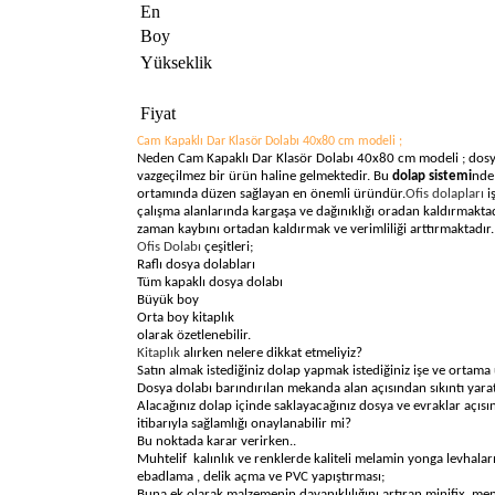
En
Boy
Yükseklik
Fiyat
Cam Kapaklı Dar Klasör Dolabı 40x80 cm modeli ;
Neden Cam Kapaklı Dar Klasör Dolabı 40x80 cm modeli ;
dosy
vazgeçilmez bir ürün haline gelmektedir. Bu
dolap sistemi
nde 
ortamında düzen sağlayan en önemli üründür.
Ofis dolapları
iş
çalışma alanlarında kargaşa ve dağınıklığı oradan kaldırmaktad
zaman kaybını ortadan kaldırmak ve verimliliği arttırmaktadır.
Ofis Dolabı
çeşitleri;
Raflı dosya dolabları
Tüm kapaklı dosya dolabı
Büyük boy
Orta boy kitaplık
olarak özetlenebilir.
Kitaplık
alırken nelere dikkat etmeliyiz?
Satın almak istediğiniz dolap yapmak istediğiniz işe ve ortam
Dosya dolabı barındırılan mekanda alan açısından sıkıntı yar
Alacağınız dolap içinde saklayacağınız dosya ve evraklar açısın
itibarıyla sağlamlığı onaylanabilir mi?
Bu noktada karar verirken..
Muhtelif kalınlık ve renklerde kaliteli melamin yonga levhaları
ebadlama , delik açma ve PVC yapıştırması;
Buna ek olarak malzemenin dayanıklılığını artıran minifix, men