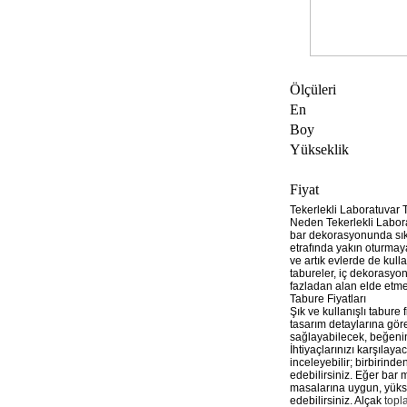
Ölçüleri
En
Boy
Yükseklik
Fiyat
Tekerlekli Laboratuvar 
Neden Tekerlekli Laborat
bar dekorasyonunda sıklı
etrafında yakın oturmaya
ve artık evlerde de kul
tabureler, iç dekorasyo
fazladan alan elde etmek
Tabure Fiyatları
Şık ve kullanışlı tabure 
tasarım detaylarına gör
sağlayabilecek, beğenin
İhtiyaçlarınızı karşılay
inceleyebilir; birbirin
edebilirsiniz. Eğer bar 
masalarına uygun, yüksek
edebilirsiniz. Alçak
topl