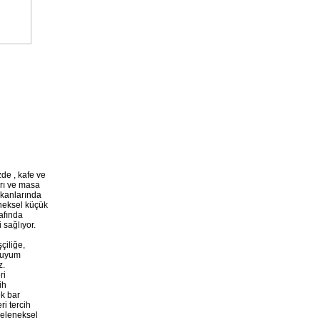
Metal Tabure
Mutfak Tabure
zde , kafe ve
arı ve masa
ekanlarında
eneksel küçük
afında
 sağlıyor.
çiliğe,
a uyum
z.
ri
Werzalit Tablalı
ih
Tabure
ek bar
ri tercih
geleneksel