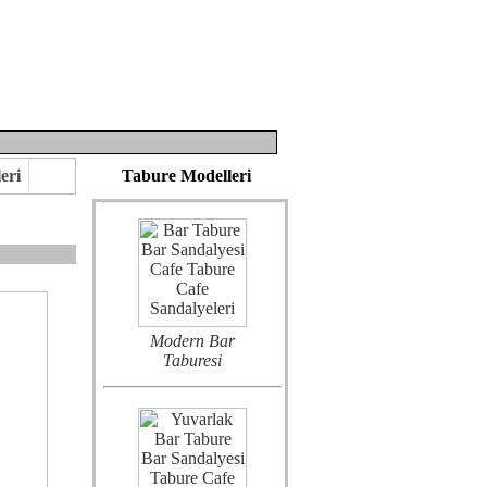
Metal Bar Tabure
eri
Tabure Modelleri
Modern Bar
Taburesi
eririz.