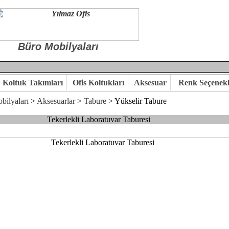
Büro Mobilyaları
Koltuk Takımları
Ofis Koltukları
Aksesuar
Renk Seçenekl
bilyaları
>
Aksesuarlar
>
Tabure
> Yükselir Tabure
Tekerlekli Laboratuvar Taburesi
 ile hayal ettiğiniz özgün ofis ortamına kavuşabilirsiniz.
kaliteye önem veriyorsanız,ofis mobilya ürünlerimizi incelemenizi ön
kte karar verelim.
hi...Yılmaz Büro Mobilya