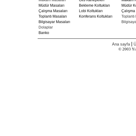
Makam Masaları
Ofis Kanepeleri
Makam Ko
Müdür Masaları
Bekleme Koltukları
Müdür Ko
Çalışma Masaları
Lobi Koltukları
Çalışma 
Toplantı Masaları
Konferans Koltukları
Toplantı 
Bilgisayar Masaları
Bilgisaya
Dolaplar
Banko
|
Ana sayfa
Ü
© 2003
Yı