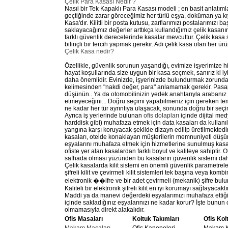
Çelik Para Kasası Nedir ?
Nasıl bir Tek Kapaklı Para Kasası modeli ; en basit anlatım
geçtiğinde zarar göreceğimiz her türlü eşya, doküman ya kı
Kasa'dır. Kilitli bir posta kutusu, zarflarımızı postalarımız
saklayacağımız değerler arttıkça kullandığımız çelik kasanın 
farklı güvenlik derecelerinde kasalar mevcuttur. Çelik kasa
bilinçli bir tercih yapmak gerekir. Adı çelik kasa olan her ürü
Çelik Kasa nedir?
Özellikle, güvenlik sorunun yaşandığı, evimize işyerimize h
hayat koşullarında size uygun bir kasa seçmek, sanırız ki iyi
daha önemlidir. Evinizde, işyerinizde bulundurmak zorunda
kelimesinden "nakdi değer, para" anlamamak gerekir. Pasapo
düşünün.. Ya da otomobilinizin yedek anahtarıyla arabanız ça
etmeyeceğini... Doğru seçimi yapabilmeniz için gereken temel 
ne kadar her tür ayrıntıya ulaşacak, sonunda doğru bir seç
Ayrıca iş yerlerinde bulunan
ofis dolapları
içinde dijital med
harddisk gibi) muhafaza etmek için data kasaları da kullanı
yangına karşı koruyacak şekilde dizayn edilip üretilmektedi
kasaları, otelde konaklayan müşterilerin memnuniyeti düşünü
eşyalarını muhafaza etmek için hizmetlerine sunulmuş kasala
ofiste yer alan kasalardan farklı boyut ve kaliteye sahiptir
safhada olması yüzünden bu kasaların güvenlik sistemi da
Çelik kasalarda kilit sistemi en önemli güvenlik parametreleri
şifreli kilit ve çevirmeli kilit sistemleri tek başına veya ko
elektronik ��ifre ve bir adet çevirmeli (mekanik) şifre bul
Kaliteli bir elektronik şifreli kilit en iyi korumayı sağlayacaktı
Maddi ya da manevi değerdeki eşyalarımızı muhafaza ettiği
içinde sakladığınız eşyalarınızı ne kadar korur? İşte bunun 
olmamasıyla direkt alakalıdır.
Ofis Masaları
Koltuk Takımları
Ofis Kol