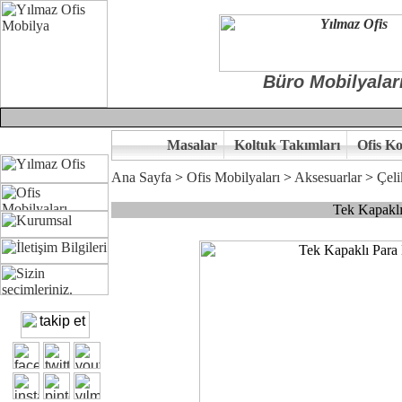
Büro Mobilyalar
Masalar
Koltuk Takımları
Ofis Ko
Ana Sayfa
>
Ofis Mobilyaları
>
Aksesuarlar
>
Çeli
Tek Kapaklı
Çünkü sitemizde bulunan seçkin ürünler ile hayal ettiğiniz özgün ofi
Ofisinizin dekorasyonunda ergonomi ve kaliteye önem veriyorsanız,of
Size yakışan ofis tasarımına gelin birlikte karar verelim.
Kalite ve ergonomiyi arıyanların tercihi...Yılmaz Büro Mobilya