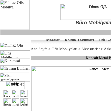
Büro Mobilyala
Masalar
Koltuk Takımları
Ofis Ko
Ana Sayfa
>
Ofis Mobilyaları
>
Aksesuarlar
>
Askı
Kancalı Metal P
Çünkü sitemizde bulunan seçkin ürünler ile hayal ettiğiniz özgün ofi
Ofisinizin dekorasyonunda ergonomi ve kaliteye önem veriyorsanız,of
Size yakışan ofis tasarımına gelin birlikte karar verelim.
Kalite ve ergonomiyi arıyanların tercihi...Yılmaz Büro Mobilya