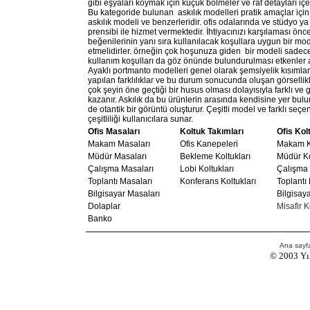
gibi eşyaları koymak için küçük bölmeler ve raf detayları iç
Bu kategoride bulunan askılık modelleri pratik amaçlar içi
askılık modeli ve benzerleridir. ofis odalarında ve stüdyo ya
prensibi ile hizmet vermektedir. İhtiyacınızı karşılaması ön
beğenilerinin yanı sıra kullanılacak koşullara uygun bir mo
etmelidirler. örneğin çok hoşunuza giden bir modeli sadece
kullanım koşulları da göz önünde bulundurulması etkenler a
Ayaklı portmanto modelleri genel olarak şemsiyelik kısımlar
yapılan farklılıklar ve bu durum sonucunda oluşan görsellikler
çok şeyin öne geçtiği bir husus olması dolayısıyla farklı ve 
kazanır. Askılık da bu ürünlerin arasında kendisine yer bulu
de otantik bir görüntü oluşturur. Çeşitli model ve farklı seçe
çeşitliliği kullanıcılara sunar.
Ofis Masaları
Koltuk Takımları
Ofis Kol
Makam Masaları
Ofis Kanepeleri
Makam Ko
Müdür Masaları
Bekleme Koltukları
Müdür Ko
Çalışma Masaları
Lobi Koltukları
Çalışma 
Toplantı Masaları
Konferans Koltukları
Toplantı 
Bilgisayar Masaları
Bilgisaya
Dolaplar
Misafir K
Banko
Ana sayf
© 2003
Yı