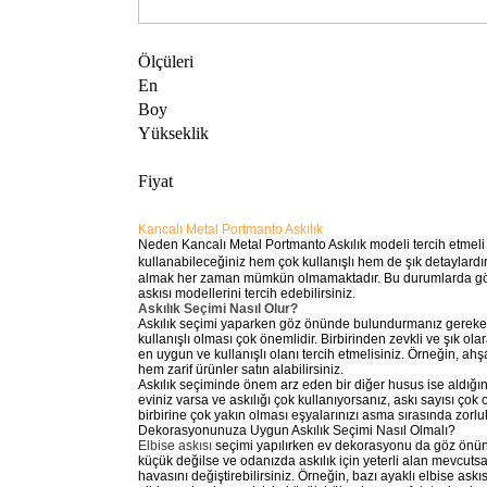
Ölçüleri
En
Boy
Yükseklik
Fiyat
Kancalı Metal Portmanto Askılık
Neden Kancalı Metal Portmanto Askılık modeli tercih etmeli ; 
kullanabileceğiniz hem çok kullanışlı hem de şık detaylar
almak her zaman mümkün olmamaktadır. Bu durumlarda gönül
askısı modellerini tercih edebilirsiniz.
Askılık Seçimi Nasıl Olur?
Askılık seçimi yaparken göz önünde bulundurmanız gereken bi
kullanışlı olması çok önemlidir. Birbirinden zevkli ve şık ol
en uygun ve kullanışlı olanı tercih etmelisiniz. Örneğin, ahş
hem zarif ürünler satın alabilirsiniz.
Askılık seçiminde önem arz eden bir diğer husus ise aldığını
eviniz varsa ve askılığı çok kullanıyorsanız, askı sayısı çok ol
birbirine çok yakın olması eşyalarınızı asma sırasında zorl
Dekorasyonunuza Uygun Askılık Seçimi Nasıl Olmalı?
Elbise askısı
seçimi yapılırken ev dekorasyonu da göz önünd
küçük değilse ve odanızda askılık için yeterli alan mevcuts
havasını değiştirebilirsiniz. Örneğin, bazı ayaklı elbise as