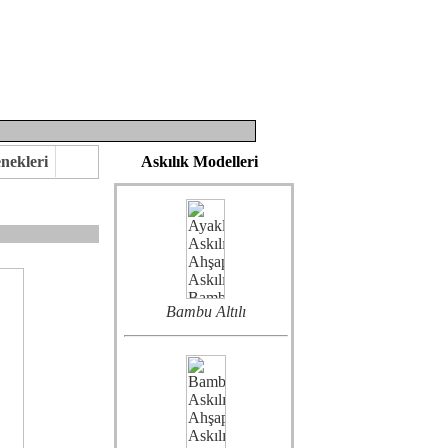
Bambu Ahşap
nekleri
Askılık Modelleri
Bambu Altılı
eririz.