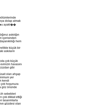
Metal Askılık 01
 bölümlerinde
veya dolap almak
���u ayakl��
ığınız askılığın
i içerisinden
 dayanıklılığı hem
Metal Askılık 02
ellikle küçük bir
aki askıların
 oda çok küçük
 evinizin havasını
 cüzdan gibi
üsait olan ahşap
 minimum yer
Metal Askılık 03
en kendi
in çok hoşunuza
 da göz önünde
cih sebebleri
 çok dikkat ettiği
en tasarımlarla
ının gözdesi olan