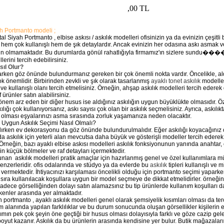
,00 TL
 Portmanto modeli ;
Siyah Portmanto , elbise askısı / askılık modelleri ofisinizin ya da evinizin çeşitli
 hem çok kullanışlı hem de şık detaylardır. Ancak evinizin her odasına askı asmak 
 olmamaktadır. Bu durumlarda gönül rahatlığıyla firmamız'ın sizlere sundu�
erini tercih edebilirsiniz.
sıl Olur?
arken göz önünde bulundurmanız gereken bir çok önemli nokta vardır. Öncelikle, ald
ok önemlidir. Birbirinden zevkli ve şık olarak tasarlanmış
ayaklı tonet askılık
modeller
 kullanışlı olanı tercih etmelisiniz. Örneğin, ahşap askılık modelleri tercih ederek
ürünler satın alabilirsiniz.
önem arz eden bir diğer husus ise aldığınız askılığın uygun büyüklükte olmasıdır. Öz
lığı çok kullanıyorsanız, askı sayısı çok olan bir askılık seçmelisiniz. Ayrıca, askılıkt
n olması eşyalarınızı asma sırasında zorluk yaşamanıza neden olacaktır.
ygun Askılık Seçimi Nasıl Olmalı?
ılırken ev dekorasyonu da göz önünde bulundurulmalıdır. Eğer askılığı koyacağınız
a askılık için yeterli alan mevcutsa daha büyük ve gösterişli modeller tercih ederek
. Örneğin, bazı ayaklı elbise askısı modelleri askılık fonksiyonunun yanında anahtar,
in küçük bölmeler ve raf detayları içermektedir.
nan askılık modelleri pratik amaçlar için hazırlanmış genel ve özel kullanımlara m
benzerleridir. ofis odalarında ve stüdyo ya da evlerde bu
askılık
tipleri kullanışlı ve
 vermektedir. İhtiyacınızı karşılaması öncelikli olduğu için portmanto seçimi yapark
 sıra kullanılacak koşullara uygun bir model seçmeye de dikkat etmelidirler. örneğ
adece görselliğinden dolayı satın alamazsınız bu tip ürünlerde kullanım koşulları
enler arasında yer almaktadır.
portmanto , ayaklı askılık modelleri genel olarak şemsiyelik kısımları olması da ter
 alanında yapılan farklılıklar ve bu durum sonucunda oluşan görsellikler kişilerin en
rımın pek çok şeyin öne geçtiği bir husus olması dolayısıyla farklı ve göze cazip gel
 boyut kazanır. Askılık da bu ürünlerin arasında kendisine yer bulur. Butik mağazalar