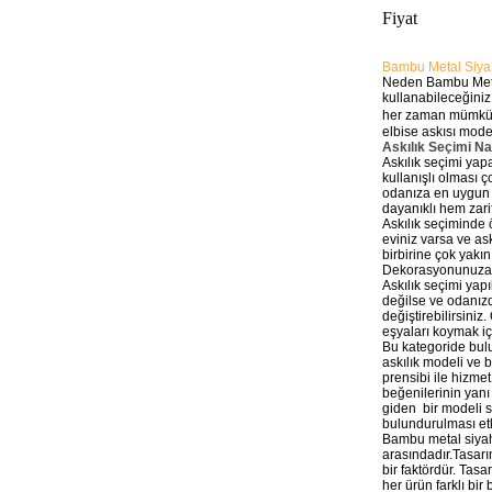
Fiyat
Bambu Metal Siyah
Neden Bambu Metal 
kullanabileceğiniz
her zaman mümkün
elbise askısı modell
Askılık Seçimi Na
Askılık seçimi yap
kullanışlı olması ç
odanıza en uygun ve
dayanıklı hem zarif 
Askılık seçiminde 
eviniz varsa ve askı
birbirine çok yakı
Dekorasyonunuza U
Askılık seçimi yap
değilse ve odanızd
değiştirebilirsiniz
eşyaları koymak iç
Bu kategoride bulu
askılık modeli ve 
prensibi ile hizmet
beğenilerinin yanı
giden bir modeli s
bulundurulması etk
Bambu metal siyah 
arasındadır.Tasarım
bir faktördür. Tasa
her ürün farklı bir