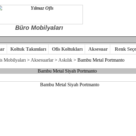
Büro Mobilyaları
ar
Koltuk Takımları
Ofis Koltukları
Aksesuar
Renk Seçe
s Mobilyaları
>
Aksesuarlar
>
Askılık
> Bambu Metal Portmanto
Bambu Metal Siyah Portmanto
 ile hayal ettiğiniz özgün ofis ortamına kavuşabilirsiniz.
 kaliteye önem veriyorsanız,ofis mobilya ürünlerimizi incelemenizi ön
kte karar verelim.
hi...Yılmaz Büro Mobilya