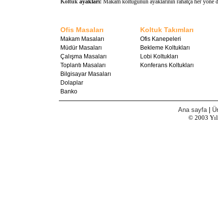
Koltuk
ayakları:
Makam koltuğunun ayaklarının rahatça her yöne döne
Ofis Masaları
Koltuk Takımları
Makam Masaları
Ofis Kanepeleri
Müdür Masaları
Bekleme Koltukları
Çalışma Masaları
Lobi Koltukları
Toplantı Masaları
Konferans Koltukları
Bilgisayar Masaları
Dolaplar
Banko
Ana sayfa
|
Ür
© 2003
Yı