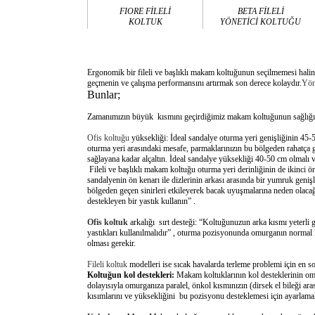
FIORE FİLELİ
BETA FİLELİ
KOLTUK
YÖNETİCİ KOLTUĞU
Ergonomik bir fileli ve başlıklı makam koltuğunun seçilmemesi halind
geçmenin ve çalışma performansını artırmak son derece kolaydır.
Yön
Bunlar;
Zamanımızın büyük kısmını geçirdiğimiz makam koltuğunun sağlığımı
Ofis koltuğu
yüksekliği: İdeal sandalye oturma yeri genişliğinin 45-
oturma yeri arasındaki mesafe, parmaklarınızın bu bölgeden rahatça g
sağlayana kadar alçaltın. İdeal sandalye yüksekliği 40-50 cm olmalı v
Fileli ve başlıklı makam koltuğu oturma yeri derinliğinin de ikinci ön
sandalyenin ön kenarı ile dizlerinin arkası arasında bir yumruk gen
bölgeden geçen sinirleri etkileyerek bacak uyuşmalarına neden olacağ
destekleyen bir yastık kullanın” .
Ofis koltuk
arkalığı sırt desteği: “Koltuğunuzun arka kısmı yeterli 
yastıkları kullanılmalıdır” , oturma pozisyonunda omurganın normal 
olması gerekir.
Fileli koltuk
modelleri ise sıcak havalarda terleme problemi için en s
Koltuğun kol destekleri:
Makam koltuklarının kol desteklerinin omu
dolayısıyla omurganıza paralel, önkol kısmınızın (dirsek el bileği a
kısımlarını ve yüksekliğini bu pozisyonu desteklemesi için ayarlamal