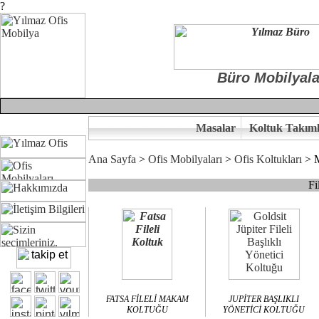
?
Büro Mobilyala
Masalar
Koltuk Takıml
Ana Sayfa
>
Ofis Mobilyaları
>
Ofis Koltukları
> M
Fi
Çünkü sitemizde bulunan seçkin bürosit, goldsit ve modern makam kol
Ofisinizin dekorasyonunda ergonomi ve kaliteye önem veriyorsanız,
Size yakışan ofis koltuk tasarımına gelin birlikte karar verelim.
Kalite ve ergonomiyi arıyanların tercihi...Yılmaz Büro Mobilya
FATSA FİLELİ MAKAM
JUPİTER BAŞLIKLI
KOLTUĞU
YÖNETİCİ KOLTUĞU